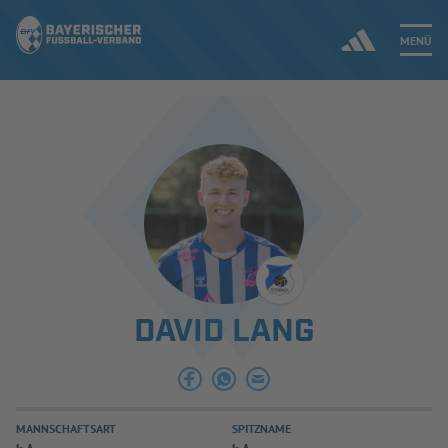
MENÜ
Jetzt einloggen
ERGEBNISSE & WETTBEWERBE
NEUIGKEITEN
SPIELBETRIEB & VERBANDSLEBEN
DAVID LANG
AUSBILDUNG & FÖRDERUNG
DER VERBAND
MANNSCHAFTSART
SPITZNAME