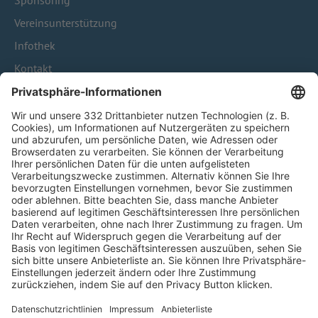
Sponsoring
Vereinsunterstützung
Infothek
Kontakt
HÄUFIG BESUCHTE SEITEN
Pässe und Vereinswechsel
Trainerausbildung
Schulungsangebot Vereinsmitarbeiter
BFV-Geschäftsstellen
Trainerbörse
Login SpielPlus
FOLGE DEM BFV