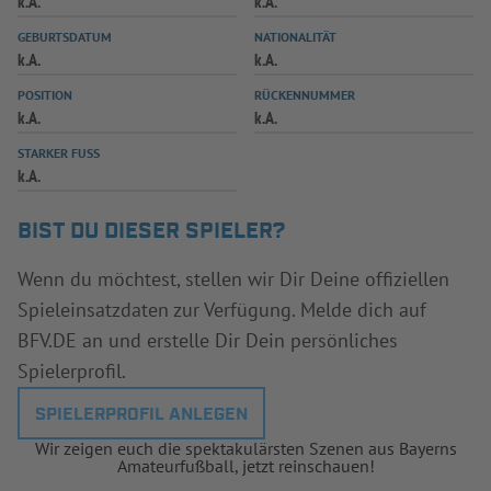
k.A.
k.A.
INFOTHEK
SPIELPLUS
GEBURTSDATUM
NATIONALITÄT
k.A.
k.A.
POSITION
RÜCKENNUMMER
k.A.
k.A.
STARKER FUSS
k.A.
BIST DU DIESER SPIELER?
Wenn du möchtest, stellen wir Dir Deine offiziellen
Spieleinsatzdaten zur Verfügung. Melde dich auf
BFV.DE an und erstelle Dir Dein persönliches
Spielerprofil.
SPIELERPROFIL ANLEGEN
Wir zeigen euch die spektakulärsten Szenen aus Bayerns
Amateurfußball, jetzt reinschauen!