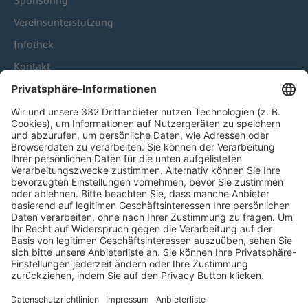
Sponsoring
Vereinsunterstützung
Infothek
Kontakt
HÄUFIG BESUCHTE SEITEN
Pässe und Vereinswechsel
Trainerausbildung
Schulungsangebot Vereinsmitarbeiter
BFV-Geschäftsstellen
Trainerbörse
Login SpielPlus
FOLGE DEM BFV