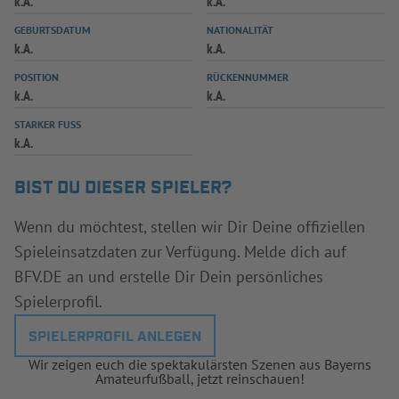
k.A.
k.A.
INFOTHEK
SPIELPLUS
GEBURTSDATUM
NATIONALITÄT
k.A.
k.A.
POSITION
RÜCKENNUMMER
k.A.
k.A.
STARKER FUSS
k.A.
BIST DU DIESER SPIELER?
Wenn du möchtest, stellen wir Dir Deine offiziellen
Spieleinsatzdaten zur Verfügung. Melde dich auf
BFV.DE an und erstelle Dir Dein persönliches
Spielerprofil.
SPIELERPROFIL ANLEGEN
Wir zeigen euch die spektakulärsten Szenen aus Bayerns
Amateurfußball, jetzt reinschauen!