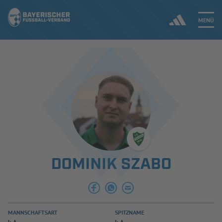
MENÜ
Jetzt einloggen
ERGEBNISSE & WETTBEWERBE
NEUIGKEITEN
SPIELBETRIEB & VERBANDSLEBEN
DOMINIK SZABO
AUSBILDUNG & FÖRDERUNG
DER VERBAND
MANNSCHAFTSART
SPITZNAME