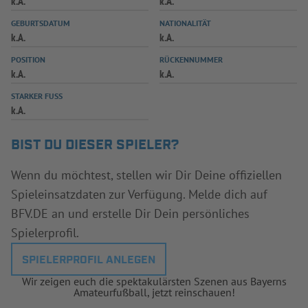
k.A.
k.A.
INFOTHEK
SPIELPLUS
GEBURTSDATUM
NATIONALITÄT
k.A.
k.A.
POSITION
RÜCKENNUMMER
k.A.
k.A.
STARKER FUSS
k.A.
BIST DU DIESER SPIELER?
Wenn du möchtest, stellen wir Dir Deine offiziellen
Spieleinsatzdaten zur Verfügung. Melde dich auf
BFV.DE an und erstelle Dir Dein persönliches
Spielerprofil.
SPIELERPROFIL ANLEGEN
Wir zeigen euch die spektakulärsten Szenen aus Bayerns
Amateurfußball, jetzt reinschauen!