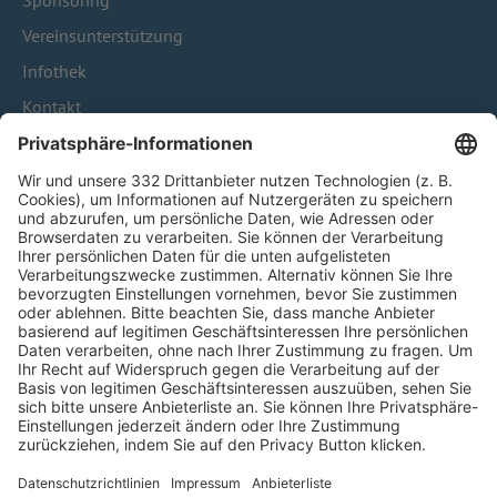
Sponsoring
Vereinsunterstützung
Infothek
Kontakt
HÄUFIG BESUCHTE SEITEN
Pässe und Vereinswechsel
Trainerausbildung
Schulungsangebot Vereinsmitarbeiter
BFV-Geschäftsstellen
Trainerbörse
Login SpielPlus
FOLGE DEM BFV