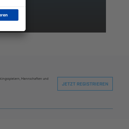
eblingsspielern, Mannschaften und
JETZT REGISTRIEREN