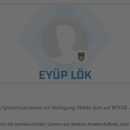
EYÜP LÖK
n Spieleinsatzdaten zur Verfügung. Melde dich auf BFV.DE 
uch die spektakulärsten Szenen aus Bayerns Amateurfußball, jetzt