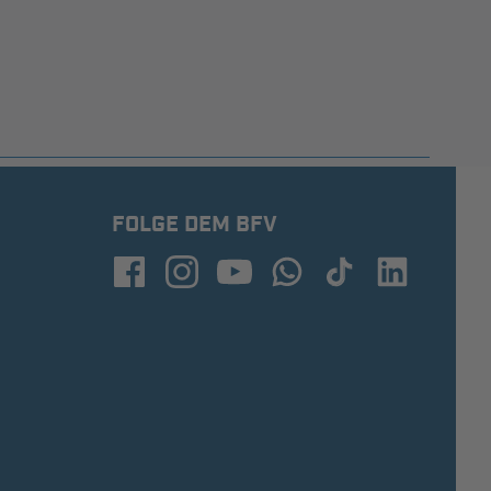
FOLGE DEM BFV