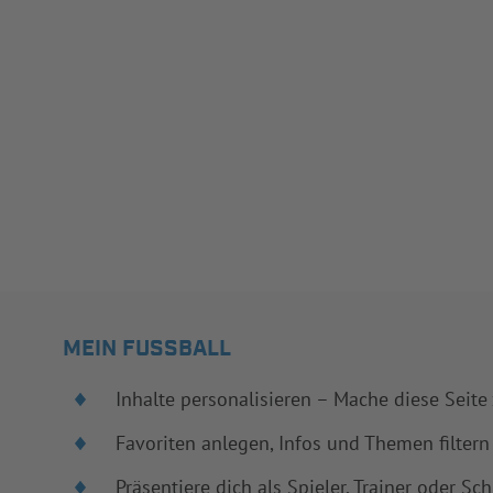
MEIN FUSSBALL
Inhalte personalisieren – Mache diese Seite
Favoriten anlegen, Infos und Themen filtern
Präsentiere dich als Spieler, Trainer oder Sch