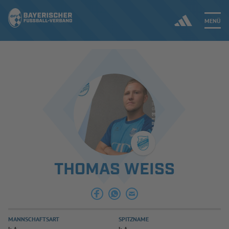
MENÜ
Jetzt einloggen
ERGEBNISSE & WETTBEWERBE
NEUIGKEITEN
SPIELBETRIEB & VERBANDSLEBEN
THOMAS WEISS
AUSBILDUNG & FÖRDERUNG
DER VERBAND
MANNSCHAFTSART
SPITZNAME