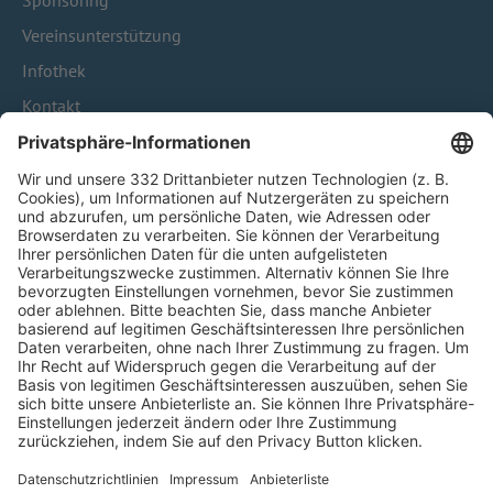
Sponsoring
Vereinsunterstützung
Infothek
Kontakt
HÄUFIG BESUCHTE SEITEN
Pässe und Vereinswechsel
Trainerausbildung
Schulungsangebot Vereinsmitarbeiter
BFV-Geschäftsstellen
Trainerbörse
Login SpielPlus
FOLGE DEM BFV