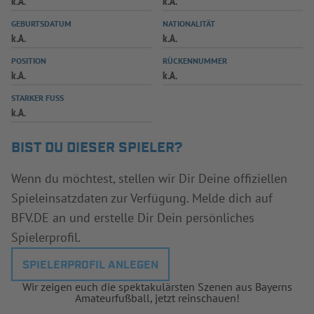
k.A.
k.A.
INFOTHEK
SPIELPLUS
GEBURTSDATUM
NATIONALITÄT
k.A.
k.A.
POSITION
RÜCKENNUMMER
k.A.
k.A.
STARKER FUSS
k.A.
BIST DU DIESER SPIELER?
Wenn du möchtest, stellen wir Dir Deine offiziellen
Spieleinsatzdaten zur Verfügung. Melde dich auf
BFV.DE an und erstelle Dir Dein persönliches
Spielerprofil.
SPIELERPROFIL ANLEGEN
Wir zeigen euch die spektakulärsten Szenen aus Bayerns
Amateurfußball, jetzt reinschauen!