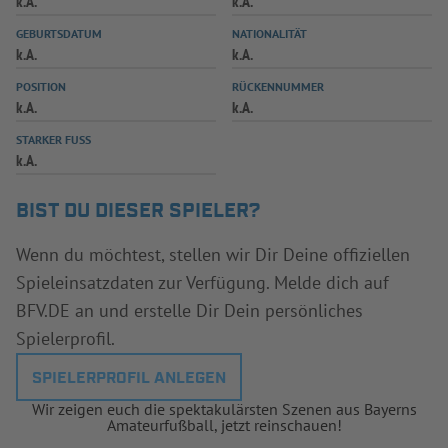
k.A.
k.A.
INFOTHEK
SPIELPLUS
GEBURTSDATUM
NATIONALITÄT
k.A.
k.A.
POSITION
RÜCKENNUMMER
k.A.
k.A.
STARKER FUSS
k.A.
BIST DU DIESER SPIELER?
Wenn du möchtest, stellen wir Dir Deine offiziellen
Spieleinsatzdaten zur Verfügung. Melde dich auf
BFV.DE an und erstelle Dir Dein persönliches
Spielerprofil.
SPIELERPROFIL ANLEGEN
Wir zeigen euch die spektakulärsten Szenen aus Bayerns
Amateurfußball, jetzt reinschauen!