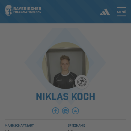
MENÜ
Jetzt einloggen
ERGEBNISSE & WETTBEWERBE
NEUIGKEITEN
SPIELBETRIEB & VERBANDSLEBEN
NIKLAS KOCH
AUSBILDUNG & FÖRDERUNG
DER VERBAND
MANNSCHAFTSART
SPITZNAME