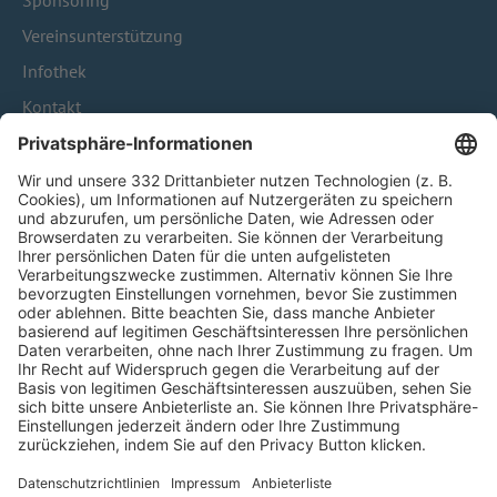
Sponsoring
Vereinsunterstützung
Infothek
Kontakt
HÄUFIG BESUCHTE SEITEN
Pässe und Vereinswechsel
Trainerausbildung
Schulungsangebot Vereinsmitarbeiter
BFV-Geschäftsstellen
Trainerbörse
Login SpielPlus
FOLGE DEM BFV