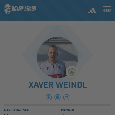
MENÜ
Jetzt einloggen
ERGEBNISSE & WETTBEWERBE
NEUIGKEITEN
SPIELBETRIEB & VERBANDSLEBEN
XAVER WEINDL
AUSBILDUNG & FÖRDERUNG
DER VERBAND
MANNSCHAFTSART
SPITZNAME