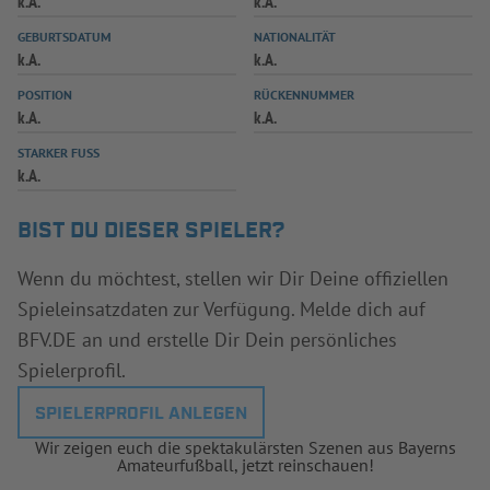
k.A.
k.A.
INFOTHEK
SPIELPLUS
GEBURTSDATUM
NATIONALITÄT
k.A.
k.A.
POSITION
RÜCKENNUMMER
k.A.
k.A.
STARKER FUSS
k.A.
BIST DU DIESER SPIELER?
Wenn du möchtest, stellen wir Dir Deine offiziellen
Spieleinsatzdaten zur Verfügung. Melde dich auf
BFV.DE an und erstelle Dir Dein persönliches
Spielerprofil.
SPIELERPROFIL ANLEGEN
Wir zeigen euch die spektakulärsten Szenen aus Bayerns
Amateurfußball, jetzt reinschauen!