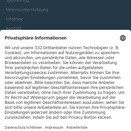
Sponsoring
Vereinsunterstützung
Infothek
Kontakt
HÄUFIG BESUCHTE SEITEN
Pässe und Vereinswechsel
Trainerausbildung
Schulungsangebot Vereinsmitarbeiter
BFV-Geschäftsstellen
Trainerbörse
Login SpielPlus
FOLGE DEM BFV