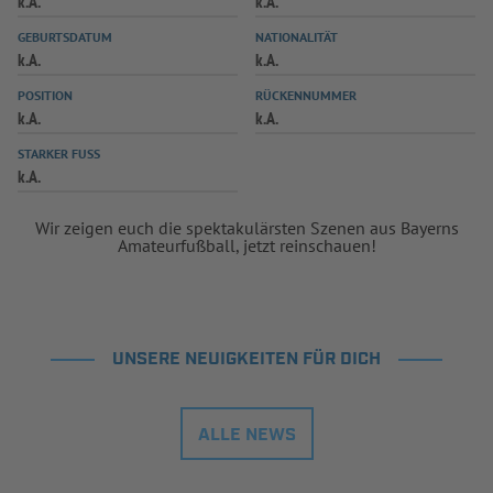
k.A.
k.A.
INFOTHEK
SPIELPLUS
GEBURTSDATUM
NATIONALITÄT
k.A.
k.A.
POSITION
RÜCKENNUMMER
k.A.
k.A.
STARKER FUSS
k.A.
Wir zeigen euch die spektakulärsten Szenen aus Bayerns
Amateurfußball, jetzt reinschauen!
UNSERE NEUIGKEITEN FÜR DICH
ALLE NEWS