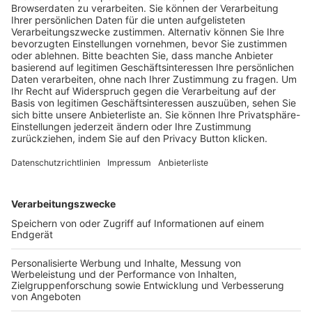
Trainerausbildung
Schulungsangebot Vereinsmitarbeiter
BFV-Geschäftsstellen
Trainerbörse
Login SpielPlus
FOLGE DEM BFV
TOP-VEREINE
TOP-PARTNER