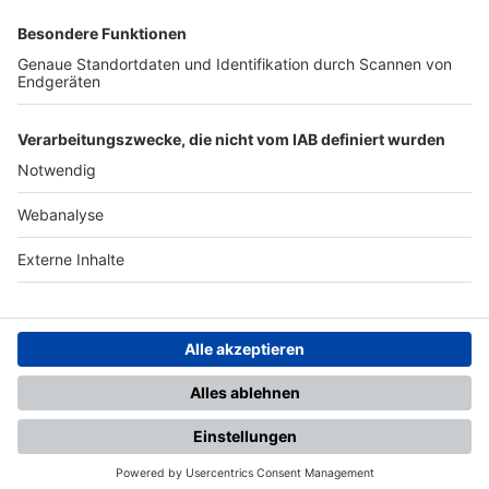
SFV
DFB
UEFA
FIFA
Nutzungsbedingungen
Datenschutz
Impressum