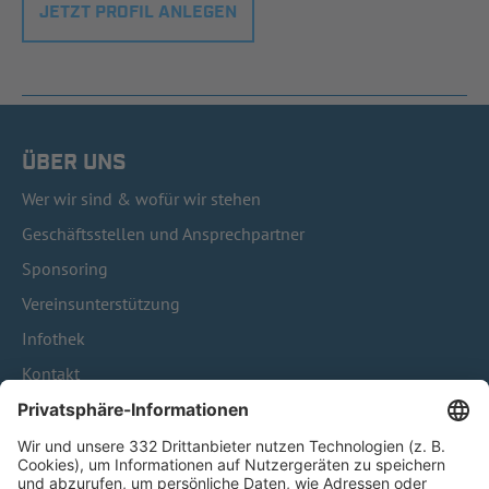
JETZT PROFIL ANLEGEN
ÜBER UNS
Wer wir sind & wofür wir stehen
Geschäftsstellen und Ansprechpartner
Sponsoring
Vereinsunterstützung
Infothek
Kontakt
HÄUFIG BESUCHTE SEITEN
Pässe und Vereinswechsel