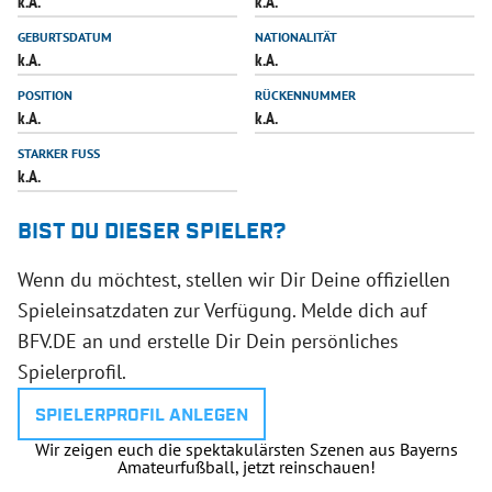
k.A.
k.A.
INFOTHEK
SPIELPLUS
GEBURTSDATUM
NATIONALITÄT
k.A.
k.A.
POSITION
RÜCKENNUMMER
k.A.
k.A.
STARKER FUSS
k.A.
BIST DU DIESER SPIELER?
Wenn du möchtest, stellen wir Dir Deine offiziellen
Spieleinsatzdaten zur Verfügung. Melde dich auf
BFV.DE an und erstelle Dir Dein persönliches
Spielerprofil.
SPIELERPROFIL ANLEGEN
Wir zeigen euch die spektakulärsten Szenen aus Bayerns
Amateurfußball, jetzt reinschauen!