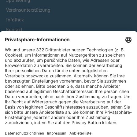
Sponsoring
Vereinsunterstützung
Infothek
Kontakt
HÄUFIG BESUCHTE SEITEN
Pässe und Vereinswechsel
Trainerausbildung
Schulungsangebot Vereinsmitarbeiter
BFV-Geschäftsstellen
Trainerbörse
Login SpielPlus
FOLGE DEM BFV