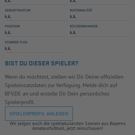
k.A.
k.A.
INFOTHEK
SPIELPLUS
GEBURTSDATUM
NATIONALITÄT
k.A.
k.A.
POSITION
RÜCKENNUMMER
k.A.
k.A.
STARKER FUSS
k.A.
BIST DU DIESER SPIELER?
Wenn du möchtest, stellen wir Dir Deine offiziellen
Spieleinsatzdaten zur Verfügung. Melde dich auf
BFV.DE an und erstelle Dir Dein persönliches
Spielerprofil.
SPIELERPROFIL ANLEGEN
Wir zeigen euch die spektakulärsten Szenen aus Bayerns
Amateurfußball, jetzt reinschauen!