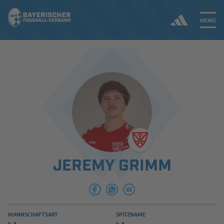
MENÜ
Jetzt einloggen
ERGEBNISSE & WETTBEWERBE
NEUIGKEITEN
SPIELBETRIEB & VERBANDSLEBEN
JEREMY GRIMM
AUSBILDUNG & FÖRDERUNG
DER VERBAND
MANNSCHAFTSART
SPITZNAME