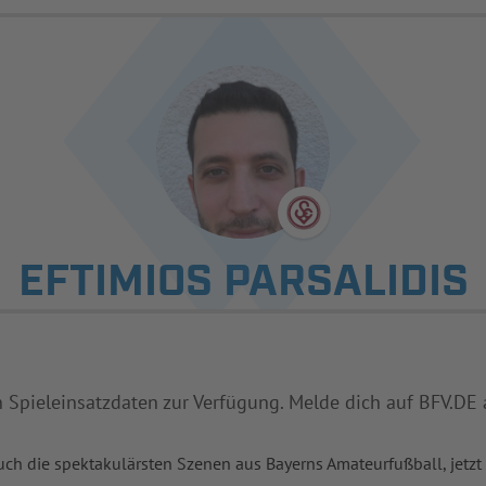
EFTIMIOS PARSALIDIS
n Spieleinsatzdaten zur Verfügung. Melde dich auf BFV.DE 
uch die spektakulärsten Szenen aus Bayerns Amateurfußball, jetzt