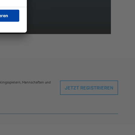
eblingsspielern, Mannschaften und
JETZT REGISTRIEREN