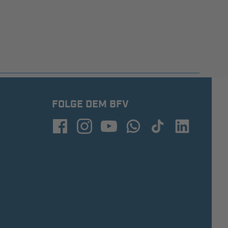
FOLGE DEM BFV