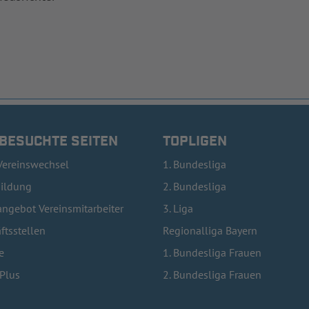
 BESUCHTE SEITEN
TOPLIGEN
Vereinswechsel
1. Bundesliga
bildung
2. Bundesliga
ngebot Vereinsmitarbeiter
3. Liga
ftsstellen
Regionalliga Bayern
e
1. Bundesliga Frauen
lPlus
2. Bundesliga Frauen