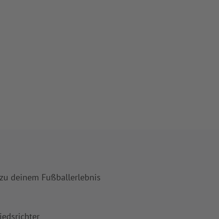
 zu deinem Fußballerlebnis
iedsrichter