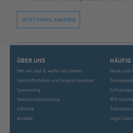
JETZT PROFIL ANLEGEN
ÜBER UNS
HÄUFIG
Wer wir sind & wofür wir stehen
Pässe und 
Geschäftsstellen und Ansprechpartner
Traineraus
Sponsoring
Schulungsa
Vereinsunterstützung
BFV-Geschä
Infothek
Trainerbörs
Kontakt
Login Spie