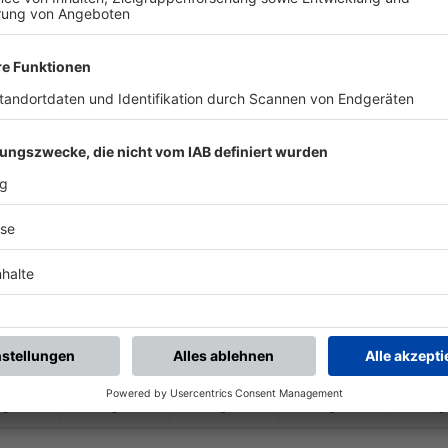
-
-
-
-
-
-
:
-
TV Kraiburg/
Inn
DJK SV Griesstätt
-
-
-
-
-
-
:
-
SV Schechen
TV Kraiburg/
Inn
-
-
-
-
-
-
:
-
TV Kraiburg/
Inn
SV Reichertsheim 2
-
-
-
-
-
-
:
-
SV Weidenbach
TV Kraiburg/
Inn
-
-
-
-
-