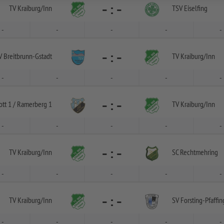
-
:
-
TV Kraiburg/
Inn
TSV Eiselfing
-
-
-
-
-
-
:
-
V Breitbrunn-
Gstadt
TV Kraiburg/
Inn
-
-
-
-
-
-
:
-
ott 1 /
Ramerberg 1
TV Kraiburg/
Inn
-
-
-
-
-
-
:
-
TV Kraiburg/
Inn
SC Rechtmehring
-
-
-
-
-
-
:
-
TV Kraiburg/
Inn
SV Forsting-
Pfaffin
-
-
-
-
-