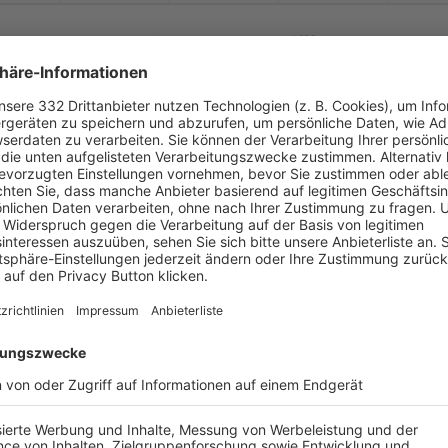
-
:
-
SV Forsting-
Pfaffing
TV Kraiburg/
Inn
-
-
-
-
-
-
:
-
TV Kraiburg/
Inn
SV Vogtareuth
-
-
-
-
-
-
:
-
 1880 Wasserburg 2
TV Kraiburg/
Inn
-
-
-
-
-
-
:
-
TV Kraiburg/
Inn
DJK SV Edling
-
-
-
-
-
-
:
-
VfL Waldkraiburg
TV Kraiburg/
Inn