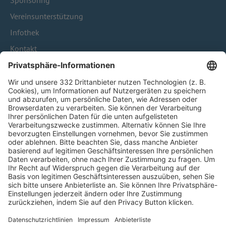
Sponsoring
Vereinsunterstützung
Infothek
Kontakt
HÄUFIG BESUCHTE SEITEN
Pässe und Vereinswechsel
Trainerausbildung
Schulungsangebot Vereinsmitarbeiter
BFV-Geschäftsstellen
Trainerbörse
Login SpielPlus
FOLGE DEM BFV