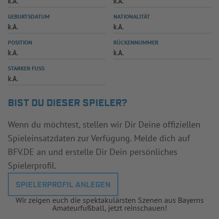
k.A.
k.A.
INFOTHEK
SPIELPLUS
GEBURTSDATUM
NATIONALITÄT
k.A.
k.A.
POSITION
RÜCKENNUMMER
k.A.
k.A.
STARKER FUSS
k.A.
BIST DU DIESER SPIELER?
Wenn du möchtest, stellen wir Dir Deine offiziellen
Spieleinsatzdaten zur Verfügung. Melde dich auf
BFV.DE an und erstelle Dir Dein persönliches
Spielerprofil.
SPIELERPROFIL ANLEGEN
Wir zeigen euch die spektakulärsten Szenen aus Bayerns
Amateurfußball, jetzt reinschauen!