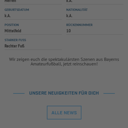
Herren
k.A.
INFOTHEK
SPIELPLUS
GEBURTSDATUM
NATIONALITÄT
k.A.
k.A.
POSITION
RÜCKENNUMMER
Mittelfeld
10
STARKER FUSS
Rechter Fuß
Wir zeigen euch die spektakulärsten Szenen aus Bayerns
Amateurfußball, jetzt reinschauen!
UNSERE NEUIGKEITEN FÜR DICH
ALLE NEWS