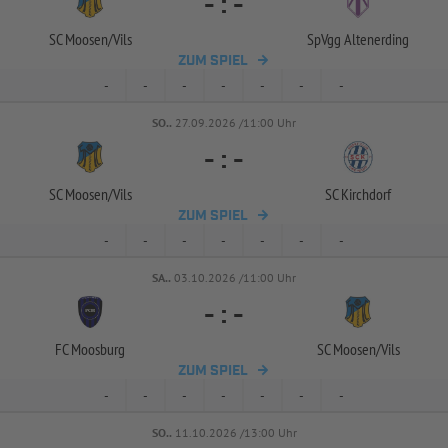
-
:
-
SC Moosen/
Vils
SpVgg Altenerding
ZUM SPIEL
-
-
-
-
-
-
-
SO..
27.09.2026 /11:00 Uhr
-
:
-
SC Moosen/
Vils
SC Kirchdorf
ZUM SPIEL
-
-
-
-
-
-
-
SA..
03.10.2026 /11:00 Uhr
-
:
-
FC Moosburg
SC Moosen/
Vils
ZUM SPIEL
-
-
-
-
-
-
-
SO..
11.10.2026 /13:00 Uhr