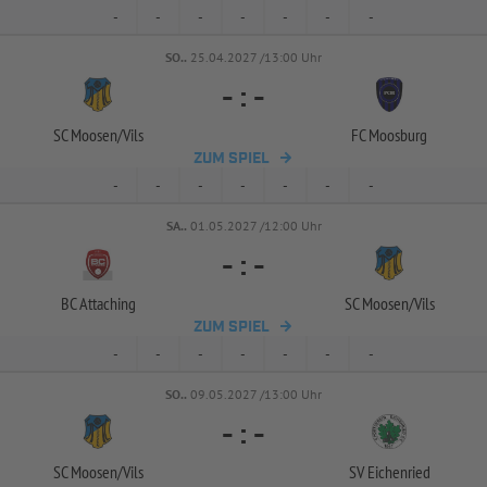
-
-
-
-
-
-
-
SO..
25.04.2027 /13:00 Uhr
-
:
-
SC Moosen/
Vils
FC Moosburg
ZUM SPIEL
-
-
-
-
-
-
-
SA..
01.05.2027 /12:00 Uhr
-
:
-
BC Attaching
SC Moosen/
Vils
ZUM SPIEL
-
-
-
-
-
-
-
SO..
09.05.2027 /13:00 Uhr
-
:
-
SC Moosen/
Vils
SV Eichenried