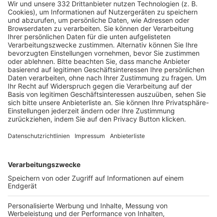
HÄUFIG BESUCHTE SEITEN
Pässe und Vereinswechsel
Trainerausbildung
Schulungsangebot Vereinsmitarbeiter
BFV-Geschäftsstellen
Trainerbörse
Login SpielPlus
FOLGE DEM BFV
TOP-VEREINE