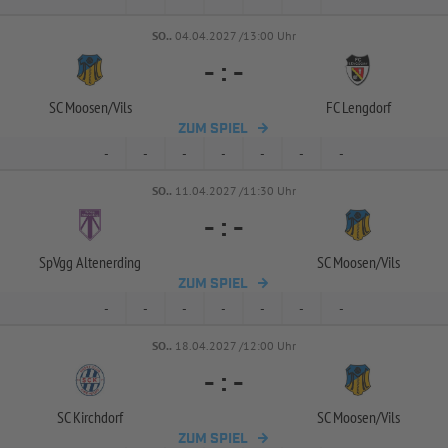
SO..
04.04.2027 /13:00 Uhr
-
:
-
SC Moosen/
Vils
FC Lengdorf
ZUM SPIEL
-
-
-
-
-
-
-
SO..
11.04.2027 /11:30 Uhr
-
:
-
SpVgg Altenerding
SC Moosen/
Vils
ZUM SPIEL
-
-
-
-
-
-
-
SO..
18.04.2027 /12:00 Uhr
-
:
-
SC Kirchdorf
SC Moosen/
Vils
ZUM SPIEL