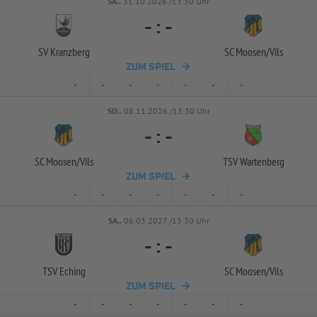
SA..
31.10.2026 /13:30 Uhr
-
:
-
SV Kranzberg
SC Moosen/
Vils
ZUM SPIEL
-
-
-
-
-
-
-
SO..
08.11.2026 /13:30 Uhr
-
:
-
SC Moosen/
Vils
TSV Wartenberg
ZUM SPIEL
-
-
-
-
-
-
-
SA..
06.03.2027 /13:30 Uhr
-
:
-
TSV Eching
SC Moosen/
Vils
ZUM SPIEL
-
-
-
-
-
-
-