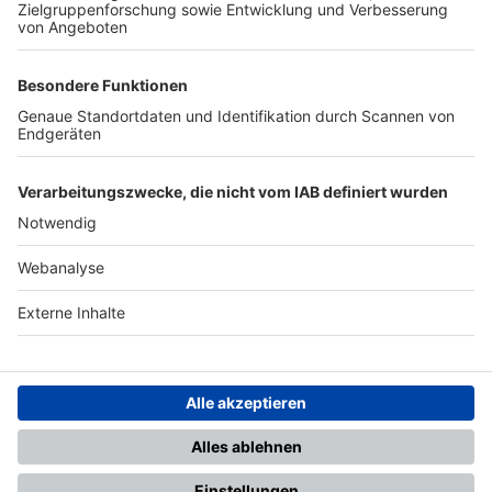
TOP-PARTNER
SFV
DFB
UEFA
FIFA
Nutzungsbedingungen
Datenschutz
Impressum