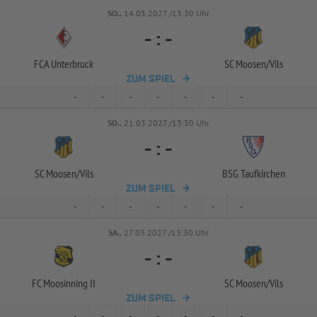
SO..
14.03.2027 /13:30 Uhr
-
:
-
FCA Unterbruck
SC Moosen/
Vils
ZUM SPIEL
-
-
-
-
-
-
-
SO..
21.03.2027 /13:30 Uhr
-
:
-
SC Moosen/
Vils
BSG Taufkirchen
ZUM SPIEL
-
-
-
-
-
-
-
SA..
27.03.2027 /13:30 Uhr
-
:
-
FC Moosinning II
SC Moosen/
Vils
ZUM SPIEL
-
-
-
-
-
-
-