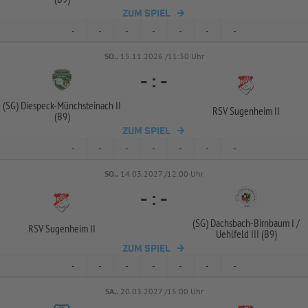
ZUM SPIEL
-
-
-
-
-
-
-
SO..
15.11.2026 /11:30 Uhr
-
:
-
(SG) Diespeck-
Münchsteinach II
RSV Sugenheim II
(B9)
ZUM SPIEL
-
-
-
-
-
-
-
SO..
14.03.2027 /12:00 Uhr
-
:
-
(SG) Dachsbach-
Birnbaum I /
RSV Sugenheim II
Uehlfeld III (B9)
ZUM SPIEL
-
-
-
-
-
-
-
SA..
20.03.2027 /15:00 Uhr