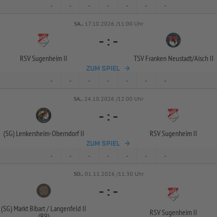
-
-
-
-
-
-
-
SA..
17.10.2026 /11:00 Uhr
-
:
-
RSV Sugenheim II
TSV Franken Neustadt/
Aisch II
ZUM SPIEL
-
-
-
-
-
-
-
SA..
24.10.2026 /12:00 Uhr
-
:
-
(SG) Lenkersheim-
Oberndorf II
RSV Sugenheim II
ZUM SPIEL
-
-
-
-
-
-
-
SO..
01.11.2026 /11:30 Uhr
-
:
-
(SG) Markt Bibart /
Langenfeld II
RSV Sugenheim II
(B9)