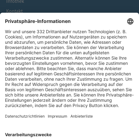
Infothek
Kontakt
HÄUFIG BESUCHTE SEITEN
Pässe und Vereinswechsel
Trainerausbildung
Schulungsangebot Vereinsmitarbeiter
BFV-Geschäftsstellen
Trainerbörse
Login SpielPlus
FOLGE DEM BFV