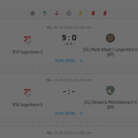
SO..
02.08.2026 /11:00 Uhr


:
( 
 )
:
(SG) Markt Bibart /
Langenfeld II
RSV Sugenheim II
(B9)
ZUM SPIEL
-
-
-
-
-
-
-
SO..
16.08.2026 /11:00 Uhr
-
:
-
(SG) Diespeck-
Münchsteinach II
RSV Sugenheim II
(B9)
ZUM SPIEL
-
-
-
-
-
-
-
SO..
23.08.2026 /13:00 Uhr