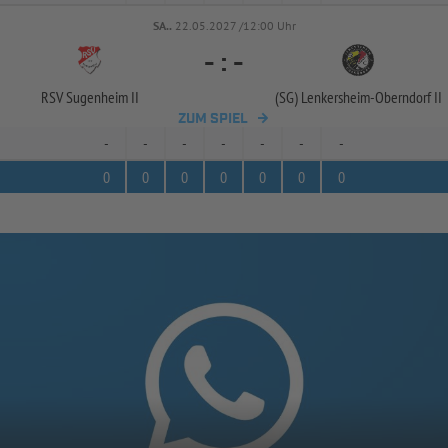
SA..
22.05.2027 /12:00 Uhr
-
:
-
RSV Sugenheim II
(SG) Lenkersheim-
Oberndorf II
ZUM SPIEL
-
-
-
-
-
-
-
0
0
0
0
0
0
0