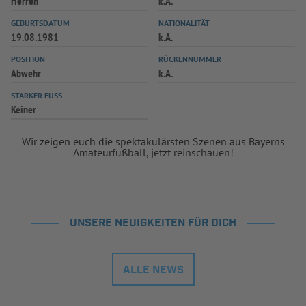
Herren
k.A.
INFOTHEK
SPIELPLUS
GEBURTSDATUM
NATIONALITÄT
19.08.1981
k.A.
POSITION
RÜCKENNUMMER
Abwehr
k.A.
STARKER FUSS
Keiner
Wir zeigen euch die spektakulärsten Szenen aus Bayerns
Amateurfußball, jetzt reinschauen!
UNSERE NEUIGKEITEN FÜR DICH
ALLE NEWS