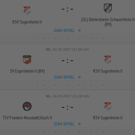
-
:
-
(SG) Dietersheim-
Schauerheim II
RSV Sugenheim II
(B9)
ZUM SPIEL
-
-
-
-
-
-
-
SO..
02.05.2027 /11:00 Uhr
-
:
-
SV Ergersheim II (B9)
RSV Sugenheim II
ZUM SPIEL
-
-
-
-
-
-
-
SO..
16.05.2027 /11:00 Uhr
-
:
-
TSV Franken Neustadt/
Aisch II
RSV Sugenheim II
ZUM SPIEL
-
-
-
-
-
-
-