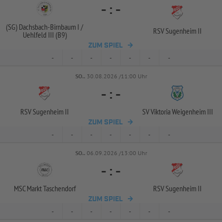
-
:
-
(SG) Dachsbach-
Birnbaum I /
RSV Sugenheim II
Uehlfeld III (B9)
ZUM SPIEL
-
-
-
-
-
-
-
SO..
30.08.2026 /11:00 Uhr
-
:
-
RSV Sugenheim II
SV Viktoria Weigenheim III
ZUM SPIEL
-
-
-
-
-
-
-
SO..
06.09.2026 /13:00 Uhr
-
:
-
MSC Markt Taschendorf
RSV Sugenheim II
ZUM SPIEL
-
-
-
-
-
-
-