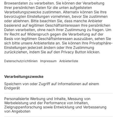
Trainerausbildung
Schulungsangebot Vereinsmitarbeiter
BFV-Geschäftsstellen
Trainerbörse
Login SpielPlus
FOLGE DEM BFV
TOP-VEREINE
TOP-PARTNER