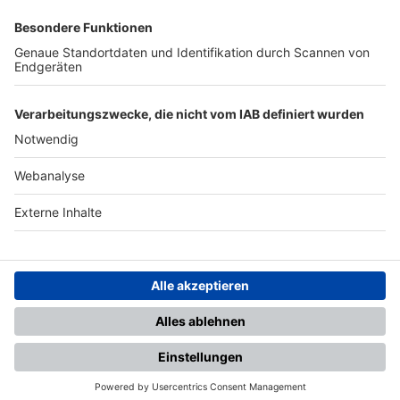
SFV
DFB
UEFA
FIFA
Nutzungsbedingungen
Datenschutz
Impressum