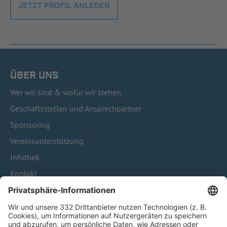
JETZT PROFIL ANLEGEN
ÜBER UNS
Wer wir sind & wofür wir stehen
Geschäftsstellen und Ansprechpartner
Sponsoring
Vereinsunterstützung
Infothek
Kontakt
HÄUFIG BESUCHTE SEITEN
Pässe und Vereinswechsel