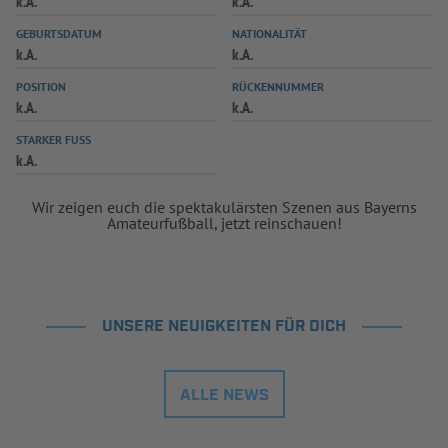
k.A.
k.A.
INFOTHEK
SPIELPLUS
GEBURTSDATUM
NATIONALITÄT
k.A.
k.A.
POSITION
RÜCKENNUMMER
k.A.
k.A.
STARKER FUSS
k.A.
Wir zeigen euch die spektakulärsten Szenen aus Bayerns
Amateurfußball, jetzt reinschauen!
UNSERE NEUIGKEITEN FÜR DICH
ALLE NEWS