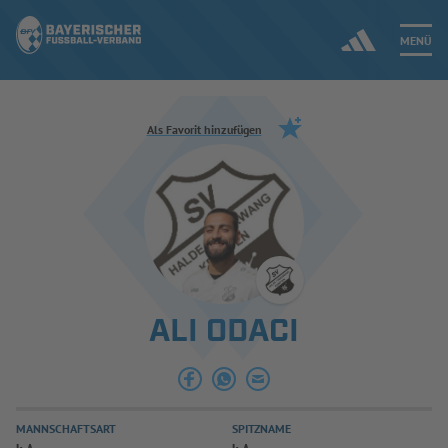
MENÜ
Jetzt einloggen
Als Favorit hinzufügen
ERGEBNISSE & WETTBEWERBE
NEUIGKEITEN
SPIELBETRIEB & VERBANDSLEBEN
ALI ODACI
AUSBILDUNG & FÖRDERUNG
DER VERBAND
MANNSCHAFTSART
SPITZNAME