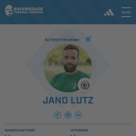
MENÜ
Jetzt einloggen
Als Favorit hinzufügen
ERGEBNISSE & WETTBEWERBE
NEUIGKEITEN
SPIELBETRIEB & VERBANDSLEBEN
JANO LUTZ
AUSBILDUNG & FÖRDERUNG
DER VERBAND
MANNSCHAFTSART
SPITZNAME