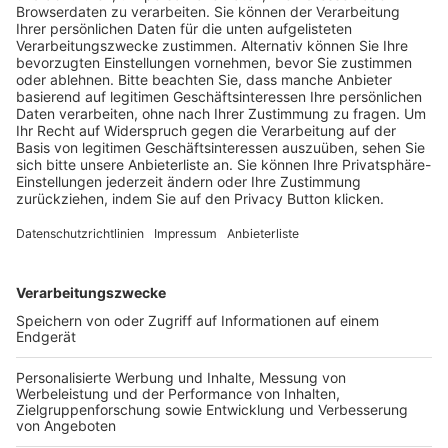
Trainerausbildung
Schulungsangebot Vereinsmitarbeiter
BFV-Geschäftsstellen
Trainerbörse
Login SpielPlus
FOLGE DEM BFV
TOP-VEREINE
TOP-PARTNER