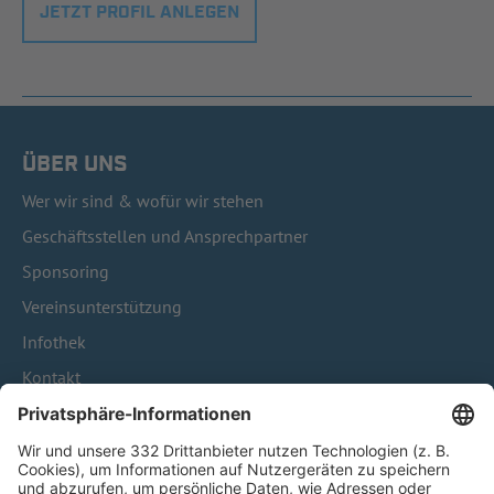
JETZT PROFIL ANLEGEN
ÜBER UNS
Wer wir sind & wofür wir stehen
Geschäftsstellen und Ansprechpartner
Sponsoring
Vereinsunterstützung
Infothek
Kontakt
HÄUFIG BESUCHTE SEITEN
Pässe und Vereinswechsel