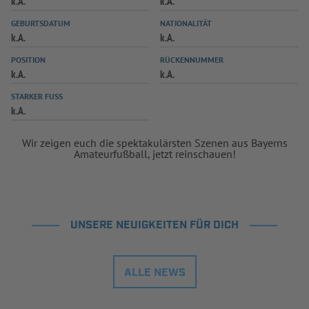
k.A.
k.A.
INFOTHEK
SPIELPLUS
GEBURTSDATUM
NATIONALITÄT
k.A.
k.A.
POSITION
RÜCKENNUMMER
k.A.
k.A.
STARKER FUSS
k.A.
Wir zeigen euch die spektakulärsten Szenen aus Bayerns
Amateurfußball, jetzt reinschauen!
UNSERE NEUIGKEITEN FÜR DICH
ALLE NEWS