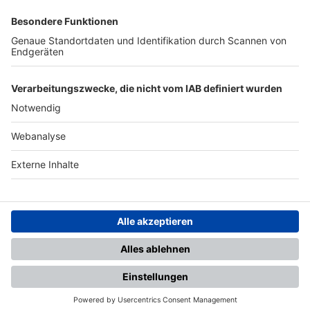
SFV
DFB
UEFA
FIFA
Nutzungsbedingungen
Datenschutz
Impressum