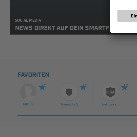
SOCIAL MEDIA
NEWS DIREKT AUF DEIN SMARTPHONE: A
FAVORITEN
Spieler
Mannschaft
Wettbewerb