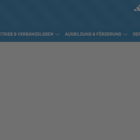
ETRIEB & VERBANDSLEBEN
AUSBILDUNG & FÖRDERUNG
DE