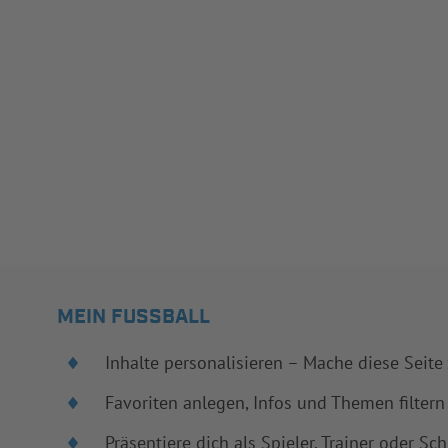
MEIN FUSSBALL
Inhalte personalisieren – Mache diese Seite
Favoriten anlegen, Infos und Themen filtern
Präsentiere dich als Spieler, Trainer oder Sch