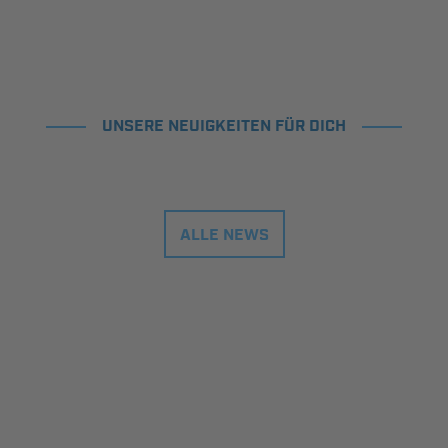
UNSERE NEUIGKEITEN FÜR DICH
ALLE NEWS