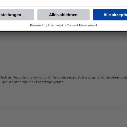
BONNIERE DEN BFV-WHATSAPP-KANAL!
Nach der Registrierung kannst du dir Favoriten setzen. So bist du ganz nah an deinen Li
Ligen, die dann direkt hier angezeigt werden.