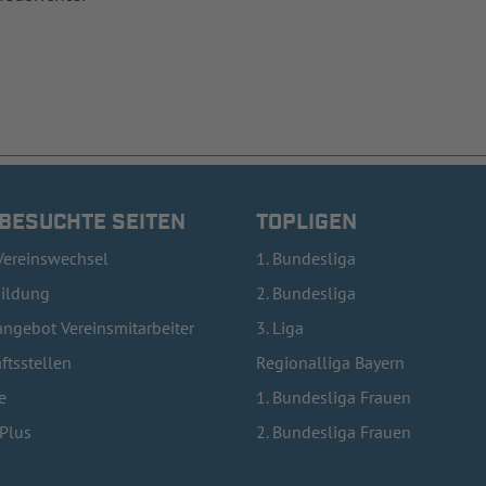
 BESUCHTE SEITEN
TOPLIGEN
Vereinswechsel
1. Bundesliga
bildung
2. Bundesliga
ngebot Vereinsmitarbeiter
3. Liga
ftsstellen
Regionalliga Bayern
e
1. Bundesliga Frauen
lPlus
2. Bundesliga Frauen