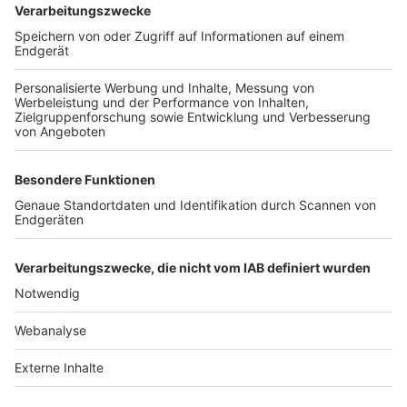
TOP-VEREINE
TOP-PARTNER
SFV
DFB
UEFA
FIFA
Nutzungsbedingungen
Datenschutz
Impressum