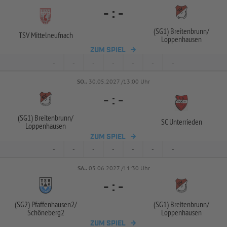
-
:
-
(SG1) Breitenbrunn/
TSV Mittelneufnach
Loppenhausen
ZUM SPIEL
-
-
-
-
-
-
-
SO..
30.05.2027 /13:00 Uhr
-
:
-
(SG1) Breitenbrunn/
SC Unterrieden
Loppenhausen
ZUM SPIEL
-
-
-
-
-
-
-
SA..
05.06.2027 /11:30 Uhr
-
:
-
(SG2) Pfaffenhausen2/
(SG1) Breitenbrunn/
Schöneberg2
Loppenhausen
ZUM SPIEL