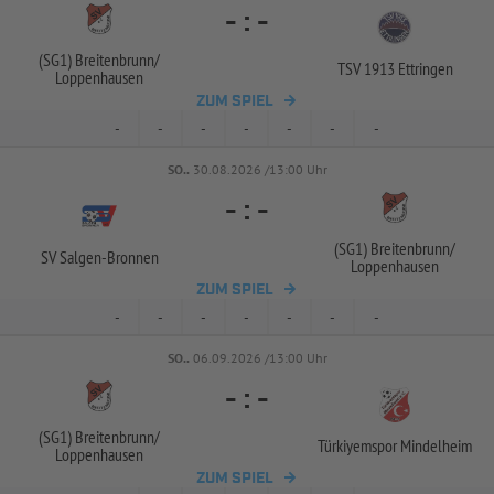
-
:
-
(SG1) Breitenbrunn/
TSV 1913 Ettringen
Loppenhausen
ZUM SPIEL
-
-
-
-
-
-
-
SO..
30.08.2026 /13:00 Uhr
-
:
-
(SG1) Breitenbrunn/
SV Salgen-
Bronnen
Loppenhausen
ZUM SPIEL
-
-
-
-
-
-
-
SO..
06.09.2026 /13:00 Uhr
-
:
-
(SG1) Breitenbrunn/
Türkiyemspor Mindelheim
Loppenhausen
ZUM SPIEL