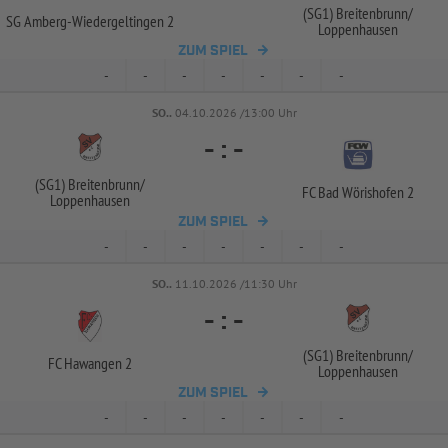
(SG1) Breitenbrunn/
SG Amberg-
Wiedergeltingen 2
Loppenhausen
ZUM SPIEL
-
-
-
-
-
-
-
SO..
04.10.2026 /13:00 Uhr
-
:
-
(SG1) Breitenbrunn/
FC Bad Wörishofen 2
Loppenhausen
ZUM SPIEL
-
-
-
-
-
-
-
SO..
11.10.2026 /11:30 Uhr
-
:
-
(SG1) Breitenbrunn/
FC Hawangen 2
Loppenhausen
ZUM SPIEL
-
-
-
-
-
-
-