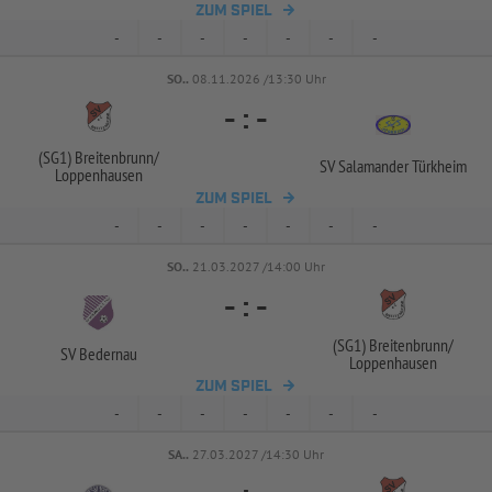
ZUM SPIEL
-
-
-
-
-
-
-
SO..
08.11.2026 /13:30 Uhr
-
:
-
(SG1) Breitenbrunn/
SV Salamander Türkheim
Loppenhausen
ZUM SPIEL
-
-
-
-
-
-
-
SO..
21.03.2027 /14:00 Uhr
-
:
-
(SG1) Breitenbrunn/
SV Bedernau
Loppenhausen
ZUM SPIEL
-
-
-
-
-
-
-
SA..
27.03.2027 /14:30 Uhr