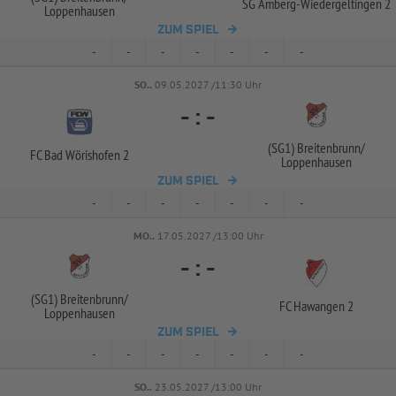
SG Amberg-
Wiedergeltingen 2
Loppenhausen
ZUM SPIEL
-
-
-
-
-
-
-
SO..
09.05.2027 /11:30 Uhr
-
:
-
(SG1) Breitenbrunn/
FC Bad Wörishofen 2
Loppenhausen
ZUM SPIEL
-
-
-
-
-
-
-
MO..
17.05.2027 /13:00 Uhr
-
:
-
(SG1) Breitenbrunn/
FC Hawangen 2
Loppenhausen
ZUM SPIEL
-
-
-
-
-
-
-
SO..
23.05.2027 /13:00 Uhr