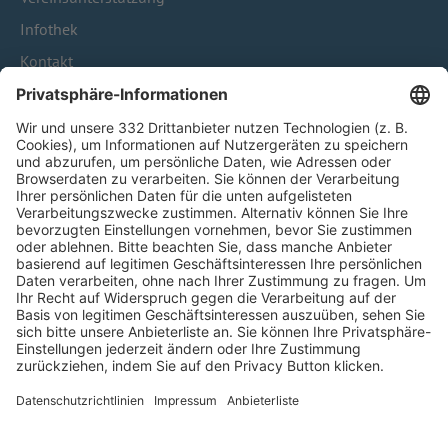
Infothek
Kontakt
HÄUFIG BESUCHTE SEITEN
Pässe und Vereinswechsel
Trainerausbildung
Schulungsangebot Vereinsmitarbeiter
BFV-Geschäftsstellen
Trainerbörse
Login SpielPlus
FOLGE DEM BFV