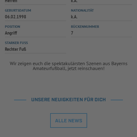
Herren
k.A.
INFOTHEK
SPIELPLUS
GEBURTSDATUM
NATIONALITÄT
06.02.1998
k.A.
POSITION
RÜCKENNUMMER
Angriff
7
STARKER FUSS
Rechter Fuß
Wir zeigen euch die spektakulärsten Szenen aus Bayerns
Amateurfußball, jetzt reinschauen!
UNSERE NEUIGKEITEN FÜR DICH
ALLE NEWS