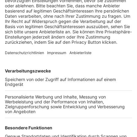
BFV-Geschäftsstellen
Trainerbörse
Login SpielPlus
FOLGE DEM BFV
TOP-VEREINE
TOP-PARTNER