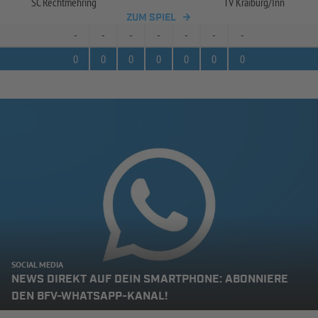
SC Rechtmehring
TV Kraiburg/
Inn
ZUM SPIEL
-
-
-
-
-
-
-
0
0
0
0
0
0
0
SOCIAL MEDIA
NEWS DIREKT AUF DEIN SMARTPHONE: ABONNIERE
DEN BFV-WHATSAPP-KANAL!