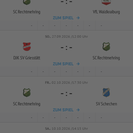
-
:
-
SC Rechtmehring
VfL Waldkraiburg
ZUM SPIEL
-
-
-
-
-
-
-
SO..
27.09.2026 /12:00 Uhr
-
:
-
DJK SV Griesstätt
SC Rechtmehring
ZUM SPIEL
-
-
-
-
-
-
-
FR..
02.10.2026 /17:30 Uhr
-
:
-
SC Rechtmehring
SV Schechen
ZUM SPIEL
-
-
-
-
-
-
-
SA..
10.10.2026 /14:15 Uhr