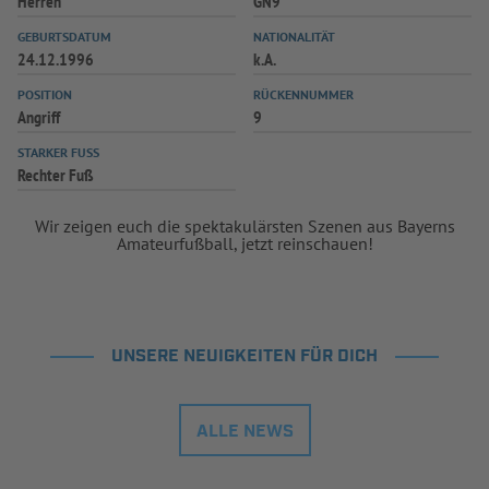
Herren
GN9
INFOTHEK
SPIELPLUS
GEBURTSDATUM
NATIONALITÄT
24.12.1996
k.A.
POSITION
RÜCKENNUMMER
Angriff
9
STARKER FUSS
Rechter Fuß
Wir zeigen euch die spektakulärsten Szenen aus Bayerns
Amateurfußball, jetzt reinschauen!
UNSERE NEUIGKEITEN FÜR DICH
ALLE NEWS