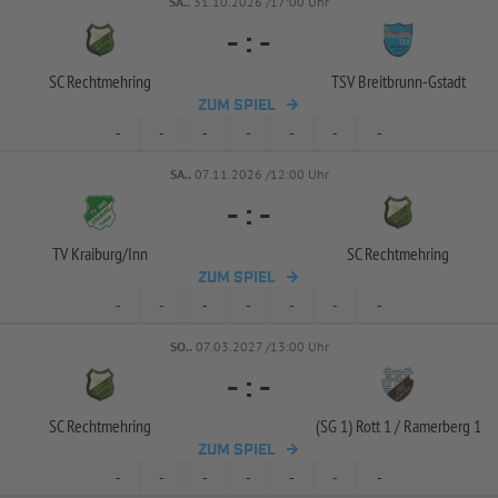
SA..
31.10.2026 /17:00 Uhr
-
:
-
SC Rechtmehring
TSV Breitbrunn-
Gstadt
ZUM SPIEL
-
-
-
-
-
-
-
SA..
07.11.2026 /12:00 Uhr
-
:
-
TV Kraiburg/
Inn
SC Rechtmehring
ZUM SPIEL
-
-
-
-
-
-
-
SO..
07.03.2027 /13:00 Uhr
-
:
-
SC Rechtmehring
(SG 1) Rott 1 /
Ramerberg 1
ZUM SPIEL
-
-
-
-
-
-
-