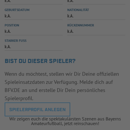
k.A.
k.A.
INFOTHEK
SPIELPLUS
GEBURTSDATUM
NATIONALITÄT
k.A.
k.A.
POSITION
RÜCKENNUMMER
k.A.
k.A.
STARKER FUSS
k.A.
BIST DU DIESER SPIELER?
Wenn du möchtest, stellen wir Dir Deine offiziellen
Spieleinsatzdaten zur Verfügung. Melde dich auf
BFV.DE an und erstelle Dir Dein persönliches
Spielerprofil.
SPIELERPROFIL ANLEGEN
Wir zeigen euch die spektakulärsten Szenen aus Bayerns
Amateurfußball, jetzt reinschauen!