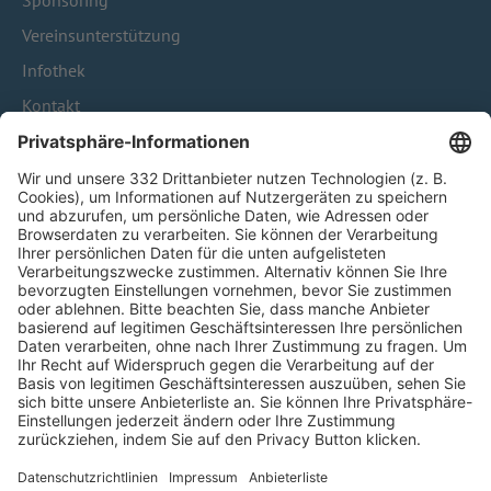
Sponsoring
Vereinsunterstützung
Infothek
Kontakt
HÄUFIG BESUCHTE SEITEN
Pässe und Vereinswechsel
Trainerausbildung
Schulungsangebot Vereinsmitarbeiter
BFV-Geschäftsstellen
Trainerbörse
Login SpielPlus
FOLGE DEM BFV