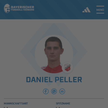
MENÜ
Jetzt einloggen
ERGEBNISSE & WETTBEWERBE
NEUIGKEITEN
SPIELBETRIEB & VERBANDSLEBEN
DANIEL PELLER
AUSBILDUNG & FÖRDERUNG
DER VERBAND
MANNSCHAFTSART
SPITZNAME