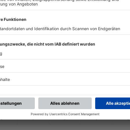
-
-
-
-
-
-
:
-
FC Hochbrück II
ESV M.-
Freimann
-
-
-
-
-
-
:
-
V Hansa Neuhausen
FC Hochbrück II
-
-
-
-
-
-
:
-
FC Hochbrück II
SV Italia Mchn. II
-
-
-
-
-
-
:
-
lach 1949 München
FC Hochbrück II
-
-
-
-
-