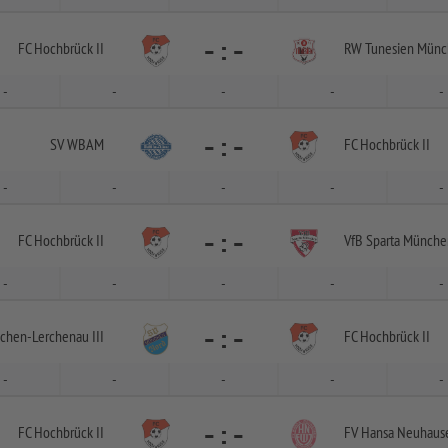
-
:
-
FC Hochbrück II
RW Tunesien Mün
-
-
-
-
-
-
:
-
SV WBAM
FC Hochbrück II
-
-
-
-
-
-
:
-
FC Hochbrück II
VfB Sparta München
-
-
-
-
-
-
:
-
chen-
Lerchenau III
FC Hochbrück II
-
-
-
-
-
-
:
-
FC Hochbrück II
FV Hansa Neuhaus