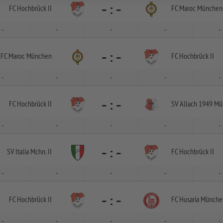
-
:
-
FC Hochbrück II
FC Maroc München
-
-
-
-
-
-
:
-
FC Maroc München
FC Hochbrück II
-
-
-
-
-
-
:
-
FC Hochbrück II
SV Allach 1949 M
-
-
-
-
-
-
:
-
SV Italia Mchn. II
FC Hochbrück II
-
-
-
-
-
-
:
-
FC Hochbrück II
FC Husaria Münche
-
-
-
-
-