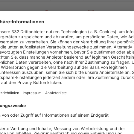
-
:
-
FC Husaria München
FC Hochbrück II
-
-
-
-
-
-
:
-
Tunesien München
FC Hochbrück II
-
-
-
-
-
-
:
-
FC Hochbrück II
SV WBAM
-
-
-
-
-
-
:
-
B Sparta München II
FC Hochbrück II
-
-
-
-
-
-
:
-
FC Hochbrück II
SV Nord München-