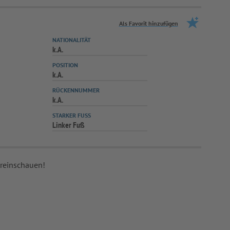
Als Favorit hinzufügen
NATIONALITÄT
k.A.
POSITION
k.A.
RÜCKENNUMMER
k.A.
STARKER FUSS
Linker Fuß
 reinschauen!