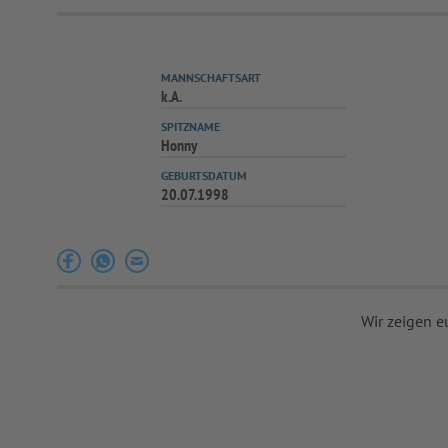
MANNSCHAFTSART
k.A.
SPITZNAME
Honny
GEBURTSDATUM
20.07.1998
Wir zeigen e