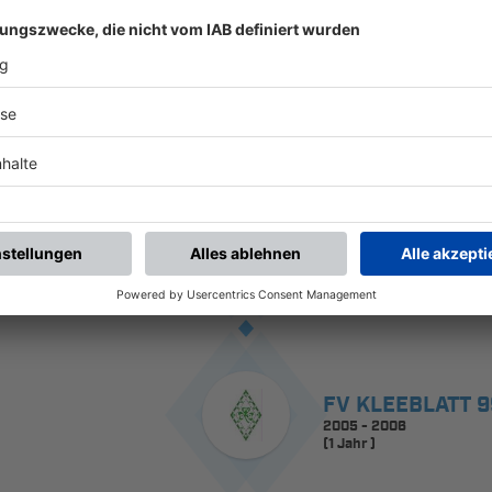
HISTORIE
AUBENDORF
seit 2006
FV KLEEBLATT 
2005 - 2006
(1 Jahr )