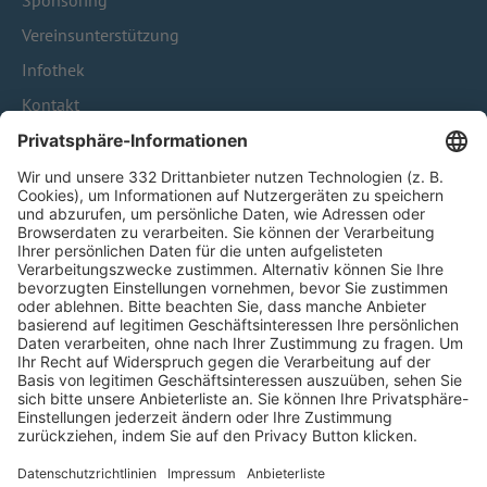
Sponsoring
Vereinsunterstützung
Infothek
Kontakt
HÄUFIG BESUCHTE SEITEN
Pässe und Vereinswechsel
Trainerausbildung
Schulungsangebot Vereinsmitarbeiter
BFV-Geschäftsstellen
Trainerbörse
Login SpielPlus
FOLGE DEM BFV