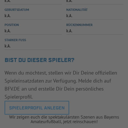
k.A.
k.A.
INFOTHEK
SPIELPLUS
GEBURTSDATUM
NATIONALITÄT
k.A.
k.A.
POSITION
RÜCKENNUMMER
k.A.
k.A.
STARKER FUSS
k.A.
BIST DU DIESER SPIELER?
Wenn du möchtest, stellen wir Dir Deine offiziellen
Spieleinsatzdaten zur Verfügung. Melde dich auf
BFV.DE an und erstelle Dir Dein persönliches
Spielerprofil.
SPIELERPROFIL ANLEGEN
Wir zeigen euch die spektakulärsten Szenen aus Bayerns
Amateurfußball, jetzt reinschauen!