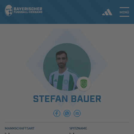
MENÜ
Jetzt einloggen
ERGEBNISSE & WETTBEWERBE
NEUIGKEITEN
SPIELBETRIEB & VERBANDSLEBEN
STEFAN BAUER
AUSBILDUNG & FÖRDERUNG
DER VERBAND
MANNSCHAFTSART
SPITZNAME