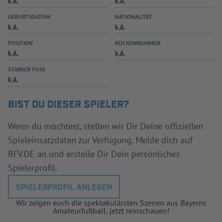
k.A.
k.A.
INFOTHEK
SPIELPLUS
GEBURTSDATUM
NATIONALITÄT
k.A.
k.A.
POSITION
RÜCKENNUMMER
k.A.
k.A.
STARKER FUSS
k.A.
BIST DU DIESER SPIELER?
Wenn du möchtest, stellen wir Dir Deine offiziellen
Spieleinsatzdaten zur Verfügung. Melde dich auf
BFV.DE an und erstelle Dir Dein persönliches
Spielerprofil.
SPIELERPROFIL ANLEGEN
Wir zeigen euch die spektakulärsten Szenen aus Bayerns
Amateurfußball, jetzt reinschauen!