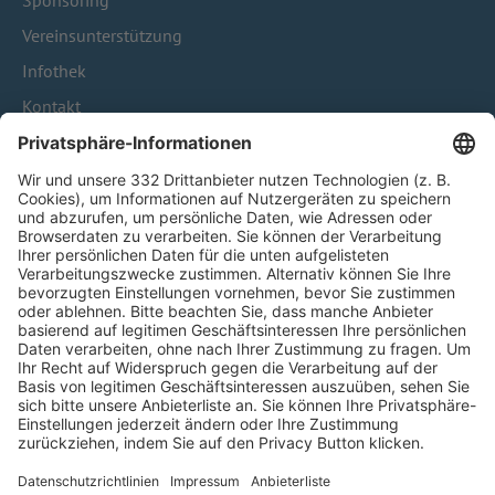
Sponsoring
Vereinsunterstützung
Infothek
Kontakt
HÄUFIG BESUCHTE SEITEN
Pässe und Vereinswechsel
Trainerausbildung
Schulungsangebot Vereinsmitarbeiter
BFV-Geschäftsstellen
Trainerbörse
Login SpielPlus
FOLGE DEM BFV