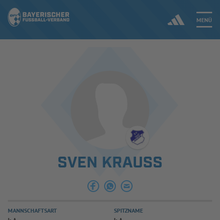
MENÜ
Jetzt einloggen
ERGEBNISSE & WETTBEWERBE
NEUIGKEITEN
SPIELBETRIEB & VERBANDSLEBEN
SVEN KRAUSS
AUSBILDUNG & FÖRDERUNG
DER VERBAND
MANNSCHAFTSART
SPITZNAME