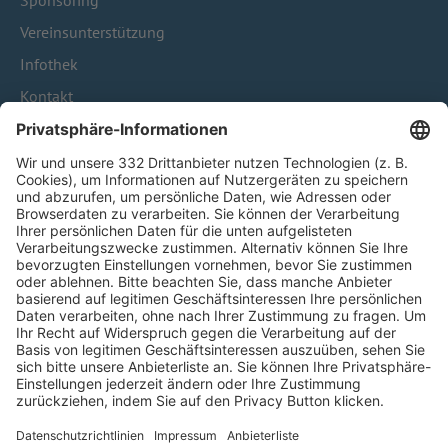
Sponsoring
Vereinsunterstützung
Infothek
Kontakt
HÄUFIG BESUCHTE SEITEN
Pässe und Vereinswechsel
Trainerausbildung
Schulungsangebot Vereinsmitarbeiter
BFV-Geschäftsstellen
Trainerbörse
Login SpielPlus
FOLGE DEM BFV