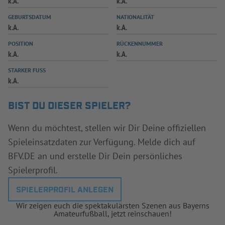
k.A.
k.A.
INFOTHEK
SPIELPLUS
GEBURTSDATUM
NATIONALITÄT
k.A.
k.A.
POSITION
RÜCKENNUMMER
k.A.
k.A.
STARKER FUSS
k.A.
BIST DU DIESER SPIELER?
Wenn du möchtest, stellen wir Dir Deine offiziellen
Spieleinsatzdaten zur Verfügung. Melde dich auf
BFV.DE an und erstelle Dir Dein persönliches
Spielerprofil.
SPIELERPROFIL ANLEGEN
Wir zeigen euch die spektakulärsten Szenen aus Bayerns
Amateurfußball, jetzt reinschauen!