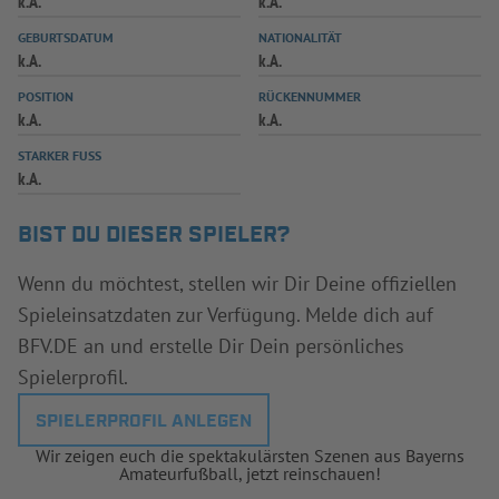
k.A.
k.A.
INFOTHEK
SPIELPLUS
GEBURTSDATUM
NATIONALITÄT
k.A.
k.A.
POSITION
RÜCKENNUMMER
k.A.
k.A.
STARKER FUSS
k.A.
BIST DU DIESER SPIELER?
Wenn du möchtest, stellen wir Dir Deine offiziellen
Spieleinsatzdaten zur Verfügung. Melde dich auf
BFV.DE an und erstelle Dir Dein persönliches
Spielerprofil.
SPIELERPROFIL ANLEGEN
Wir zeigen euch die spektakulärsten Szenen aus Bayerns
Amateurfußball, jetzt reinschauen!