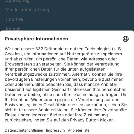
Sponsoring
Vereinsunterstützung
Infothek
Kontakt
HÄUFIG BESUCHTE SEITEN
Pässe und Vereinswechsel
Trainerausbildung
Schulungsangebot Vereinsmitarbeiter
BFV-Geschäftsstellen
Trainerbörse
Login SpielPlus
FOLGE DEM BFV