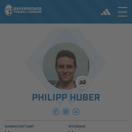
MENÜ
Jetzt einloggen
ERGEBNISSE & WETTBEWERBE
NEUIGKEITEN
SPIELBETRIEB & VERBANDSLEBEN
PHILIPP HUBER
AUSBILDUNG & FÖRDERUNG
DER VERBAND
MANNSCHAFTSART
SPITZNAME