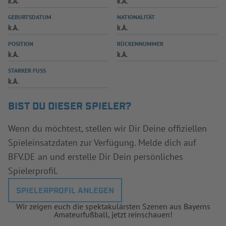
k.A.
k.A.
INFOTHEK
SPIELPLUS
GEBURTSDATUM
NATIONALITÄT
k.A.
k.A.
POSITION
RÜCKENNUMMER
k.A.
k.A.
STARKER FUSS
k.A.
BIST DU DIESER SPIELER?
Wenn du möchtest, stellen wir Dir Deine offiziellen
Spieleinsatzdaten zur Verfügung. Melde dich auf
BFV.DE an und erstelle Dir Dein persönliches
Spielerprofil.
SPIELERPROFIL ANLEGEN
Wir zeigen euch die spektakulärsten Szenen aus Bayerns
Amateurfußball, jetzt reinschauen!