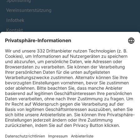
Sponsoring
Vereinsunterstützung
Infothek
Kontakt
HÄUFIG BESUCHTE SEITEN
Pässe und Vereinswechsel
Trainerausbildung
Schulungsangebot Vereinsmitarbeiter
BFV-Geschäftsstellen
Trainerbörse
Login SpielPlus
FOLGE DEM BFV