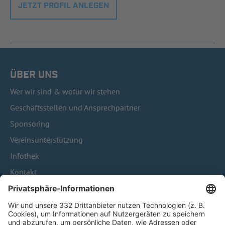
JETZT PROFIL ANLEGEN
ÜBER UNS
Wer wir sind & wofür wir stehen
Geschäftsstellen und Ansprechpartner
Sponsoring
Vereinsunterstützung
Infothek
Kontakt
HÄUFIG BESUCHTE SEITEN
Pässe und Vereinswechsel