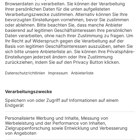
Trainerausbildung
Schulungsangebot Vereinsmitarbeiter
BFV-Geschäftsstellen
Trainerbörse
Login SpielPlus
FOLGE DEM BFV
TOP-VEREINE
TOP-PARTNER