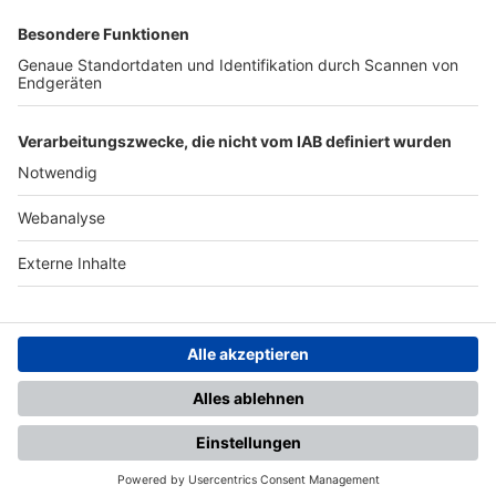
SFV
DFB
UEFA
FIFA
Nutzungsbedingungen
Datenschutz
Impressum