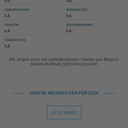
k.A.
k.A.
INFOTHEK
SPIELPLUS
GEBURTSDATUM
NATIONALITÄT
k.A.
k.A.
POSITION
RÜCKENNUMMER
k.A.
k.A.
STARKER FUSS
k.A.
Wir zeigen euch die spektakulärsten Szenen aus Bayerns
Amateurfußball, jetzt reinschauen!
UNSERE NEUIGKEITEN FÜR DICH
ALLE NEWS