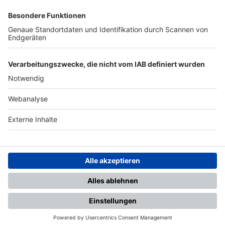
SFV
DFB
UEFA
FIFA
Nutzungsbedingungen
Datenschutz
Impressum