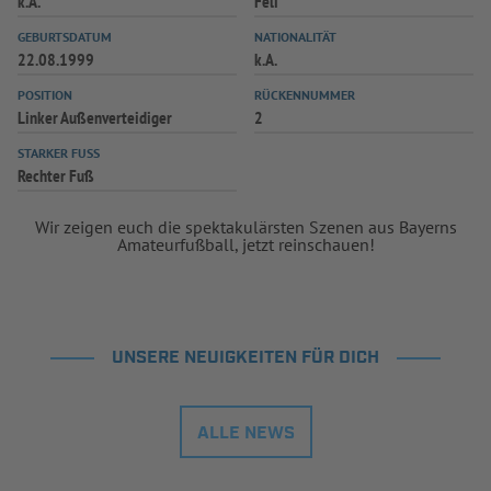
k.A.
Feli
INFOTHEK
SPIELPLUS
GEBURTSDATUM
NATIONALITÄT
22.08.1999
k.A.
POSITION
RÜCKENNUMMER
Linker Außenverteidiger
2
STARKER FUSS
Rechter Fuß
Wir zeigen euch die spektakulärsten Szenen aus Bayerns
Amateurfußball, jetzt reinschauen!
UNSERE NEUIGKEITEN FÜR DICH
ALLE NEWS