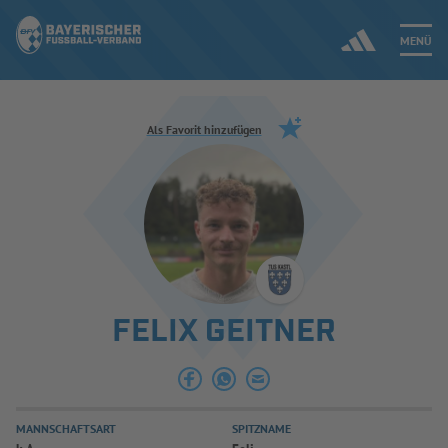
MENÜ
Jetzt einloggen
Als Favorit hinzufügen
ERGEBNISSE & WETTBEWERBE
NEUIGKEITEN
SPIELBETRIEB & VERBANDSLEBEN
FELIX GEITNER
AUSBILDUNG & FÖRDERUNG
DER VERBAND
MANNSCHAFTSART
SPITZNAME