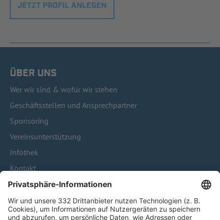
JETZT PROFIL ANLEGEN
ÜBER UNS
Wer wir sind & wofür wir stehen
Geschäftsstellen und Ansprechpartner
Sponsoring
Vereinsunterstützung
Infothek
Kontakt
HÄUFIG BESUCHTE SEITEN
Pässe und Vereinswechsel