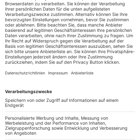
Trainerausbildung
Schulungsangebot Vereinsmitarbeiter
BFV-Geschäftsstellen
Trainerbörse
Login SpielPlus
FOLGE DEM BFV
TOP-VEREINE
TOP-PARTNER