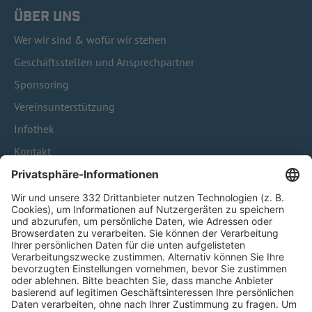
ÜBER UNS
Wer wir sind & wofür wir stehen
Geschäftsstellen und Ansprechpartner
Sponsoring
Vereinsunterstützung
Infothek
Kontakt
HÄUFIG BESUCHTE SEITEN
Pässe und Vereinswechsel
Trainerausbildung
Schulungsangebot Vereinsmitarbeiter
BFV-Geschäftsstellen
Trainerbörse