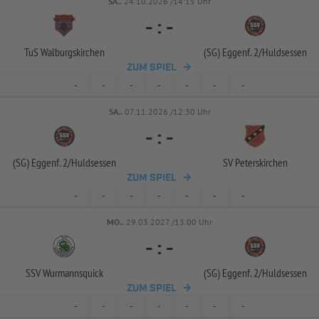
SA..
24.10.2026 /14:15 Uhr
-
:
-
TuS Walburgskirchen
(SG) Eggenf. 2/
Huldsessen
ZUM SPIEL
-
-
-
-
-
-
-
SA..
07.11.2026 /12:30 Uhr
-
:
-
(SG) Eggenf. 2/
Huldsessen
SV Peterskirchen
ZUM SPIEL
-
-
-
-
-
-
-
MO..
29.03.2027 /13:00 Uhr
-
:
-
SSV Wurmannsquick
(SG) Eggenf. 2/
Huldsessen
ZUM SPIEL
-
-
-
-
-
-
-