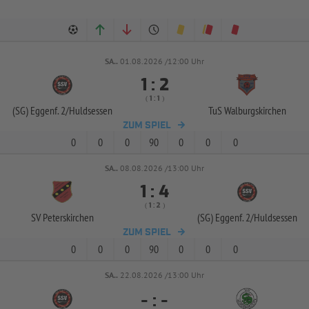
SA..
01.08.2026 /12:00 Uhr


:
( 
 )
:
(SG) Eggenf. 2/
Huldsessen
TuS Walburgskirchen
ZUM SPIEL
0
0
0
90
0
0
0
SA..
08.08.2026 /13:00 Uhr


:
( 
 )
:
SV Peterskirchen
(SG) Eggenf. 2/
Huldsessen
ZUM SPIEL
0
0
0
90
0
0
0
SA..
22.08.2026 /13:00 Uhr
-
:
-