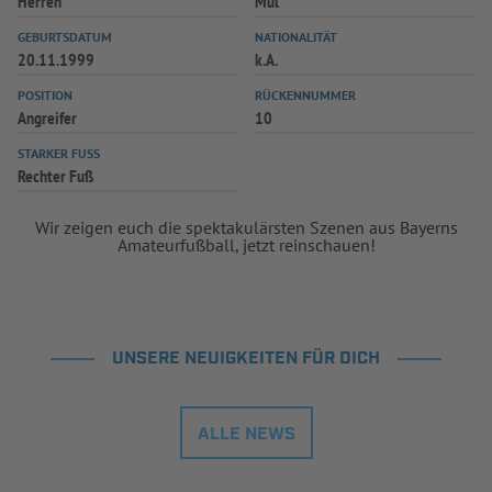
Herren
Mul
GEBURTSDATUM
NATIONALITÄT
20.11.1999
k.A.
POSITION
RÜCKENNUMMER
Angreifer
10
STARKER FUSS
Rechter Fuß
Wir zeigen euch die spektakulärsten Szenen aus Bayerns
Amateurfußball, jetzt reinschauen!
UNSERE NEUIGKEITEN FÜR DICH
ALLE NEWS