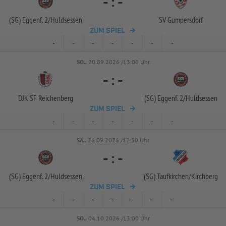
-
:
-
(SG) Eggenf. 2/
Huldsessen
SV Gumpersdorf
ZUM SPIEL
-
-
-
-
-
-
-
SO..
20.09.2026 /13:00 Uhr
-
:
-
DJK SF Reichenberg
(SG) Eggenf. 2/
Huldsessen
ZUM SPIEL
-
-
-
-
-
-
-
SA..
26.09.2026 /12:30 Uhr
-
:
-
(SG) Eggenf. 2/
Huldsessen
(SG) Taufkirchen/
Kirchberg
ZUM SPIEL
-
-
-
-
-
-
-
SO..
04.10.2026 /13:00 Uhr