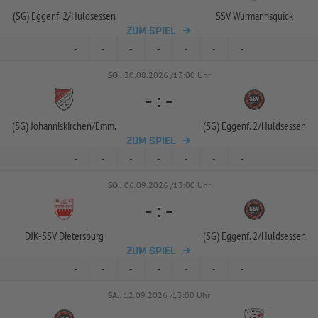
(SG) Eggenf. 2/
Huldsessen
SSV Wurmannsquick
ZUM SPIEL
-
-
-
-
-
-
-
SO..
30.08.2026 /13:00 Uhr
-
:
-
(SG) Johanniskirchen/
Emm.
(SG) Eggenf. 2/
Huldsessen
ZUM SPIEL
-
-
-
-
-
-
-
SO..
06.09.2026 /13:00 Uhr
-
:
-
DJK-
SSV Dietersburg
(SG) Eggenf. 2/
Huldsessen
ZUM SPIEL
-
-
-
-
-
-
-
SA..
12.09.2026 /13:00 Uhr