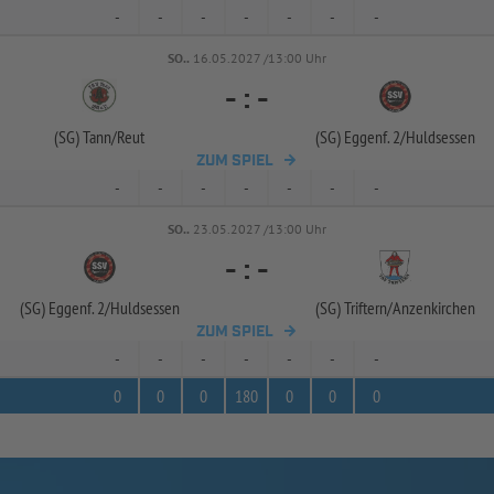
-
-
-
-
-
-
-
SO..
16.05.2027 /13:00 Uhr
-
:
-
(SG) Tann/
Reut
(SG) Eggenf. 2/
Huldsessen
ZUM SPIEL
-
-
-
-
-
-
-
SO..
23.05.2027 /13:00 Uhr
-
:
-
(SG) Eggenf. 2/
Huldsessen
(SG) Triftern/
Anzenkirchen
ZUM SPIEL
-
-
-
-
-
-
-
0
0
0
180
0
0
0