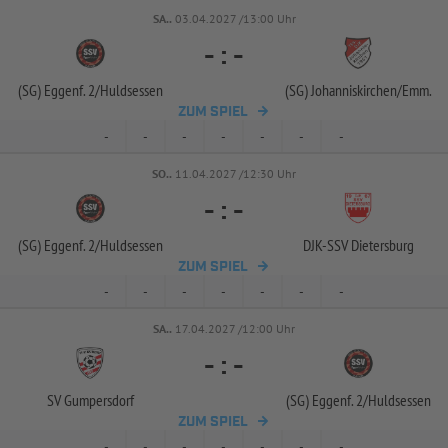
SA..
03.04.2027 /13:00 Uhr
-
:
-
(SG) Eggenf. 2/
Huldsessen
(SG) Johanniskirchen/
Emm.
ZUM SPIEL
-
-
-
-
-
-
-
SO..
11.04.2027 /12:30 Uhr
-
:
-
(SG) Eggenf. 2/
Huldsessen
DJK-
SSV Dietersburg
ZUM SPIEL
-
-
-
-
-
-
-
SA..
17.04.2027 /12:00 Uhr
-
:
-
SV Gumpersdorf
(SG) Eggenf. 2/
Huldsessen
ZUM SPIEL
-
-
-
-
-
-
-