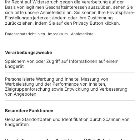
Login SpielPlus
FOLGE DEM BFV
TOP-VEREINE
TOP-PARTNER