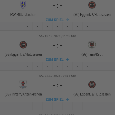
-
:
-
ESV Mitterskirchen
(SG) Eggenf. 2/
Huldsessen
ZUM SPIEL
-
-
-
-
-
-
-
SA..
10.10.2026 /11:30 Uhr
-
:
-
(SG) Eggenf. 2/
Huldsessen
(SG) Tann/
Reut
ZUM SPIEL
-
-
-
-
-
-
-
SA..
17.10.2026 /14:15 Uhr
-
:
-
(SG) Triftern/
Anzenkirchen
(SG) Eggenf. 2/
Huldsessen
ZUM SPIEL
-
-
-
-
-
-
-