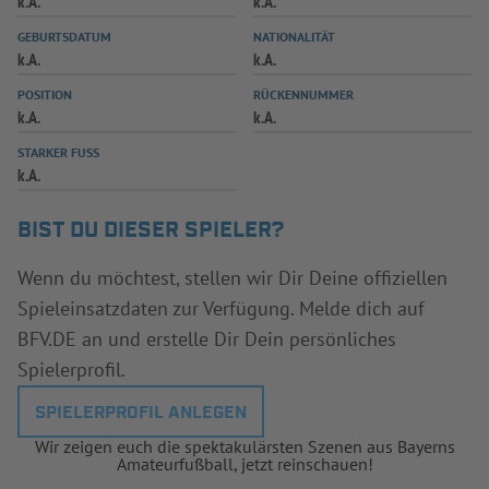
k.A.
k.A.
INFOTHEK
SPIELPLUS
GEBURTSDATUM
NATIONALITÄT
k.A.
k.A.
POSITION
RÜCKENNUMMER
k.A.
k.A.
STARKER FUSS
k.A.
BIST DU DIESER SPIELER?
Wenn du möchtest, stellen wir Dir Deine offiziellen
Spieleinsatzdaten zur Verfügung. Melde dich auf
BFV.DE an und erstelle Dir Dein persönliches
Spielerprofil.
SPIELERPROFIL ANLEGEN
Wir zeigen euch die spektakulärsten Szenen aus Bayerns
Amateurfußball, jetzt reinschauen!