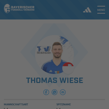
MENÜ
Jetzt einloggen
ERGEBNISSE & WETTBEWERBE
NEUIGKEITEN
SPIELBETRIEB & VERBANDSLEBEN
THOMAS WIESE
AUSBILDUNG & FÖRDERUNG
DER VERBAND
MANNSCHAFTSART
SPITZNAME