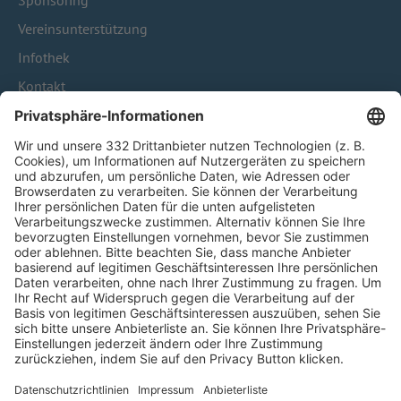
Sponsoring
Vereinsunterstützung
Infothek
Kontakt
HÄUFIG BESUCHTE SEITEN
Pässe und Vereinswechsel
Trainerausbildung
Schulungsangebot Vereinsmitarbeiter
BFV-Geschäftsstellen
Trainerbörse
Login SpielPlus
FOLGE DEM BFV