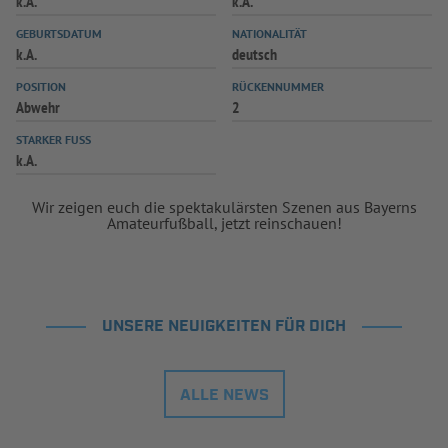
k.A.
k.A.
INFOTHEK
SPIELPLUS
GEBURTSDATUM
NATIONALITÄT
k.A.
deutsch
POSITION
RÜCKENNUMMER
Abwehr
2
STARKER FUSS
k.A.
Wir zeigen euch die spektakulärsten Szenen aus Bayerns
Amateurfußball, jetzt reinschauen!
UNSERE NEUIGKEITEN FÜR DICH
ALLE NEWS