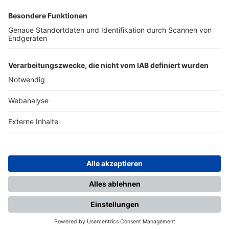
SFV
DFB
UEFA
FIFA
Nutzungsbedingungen
Datenschutz
Impressum