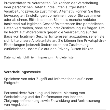
Trainerausbildung
Schulungsangebot Vereinsmitarbeiter
BFV-Geschäftsstellen
Trainerbörse
Login SpielPlus
FOLGE DEM BFV
TOP-VEREINE
TOP-PARTNER