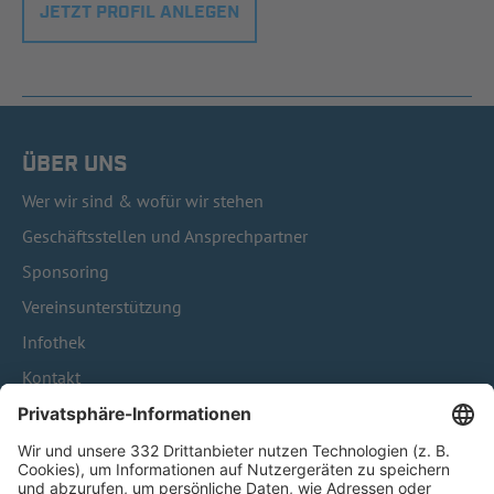
JETZT PROFIL ANLEGEN
ÜBER UNS
Wer wir sind & wofür wir stehen
Geschäftsstellen und Ansprechpartner
Sponsoring
Vereinsunterstützung
Infothek
Kontakt
HÄUFIG BESUCHTE SEITEN
Pässe und Vereinswechsel