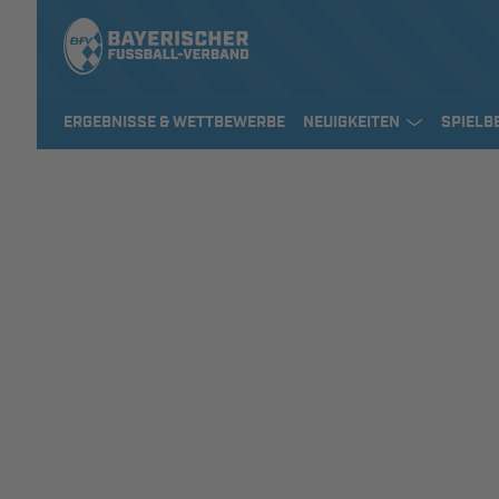
ERGEBNISSE & WETTBEWERBE
NEUIGKEITEN
SPIELB