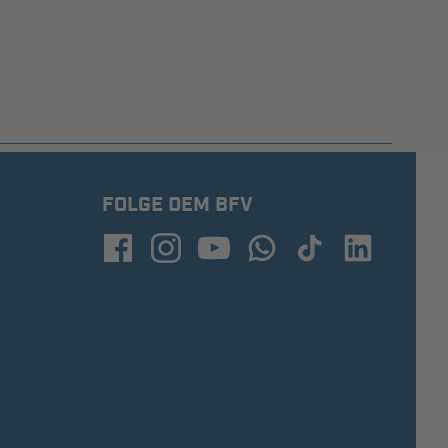
FOLGE DEM BFV