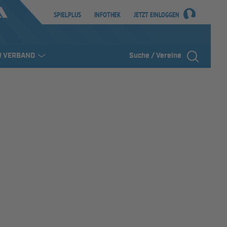
SPIELPLUS
INFOTHEK
JETZT EINLOGGEN
R VERBAND
Suche / Vereine