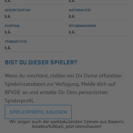
k.A.
k.A.
INFOTHEK
SPIELPLUS
GEBURTSDATUM
NATIONALITÄT
k.A.
k.A.
POSITION
RÜCKENNUMMER
k.A.
k.A.
STARKER FUSS
k.A.
BIST DU DIESER SPIELER?
Wenn du möchtest, stellen wir Dir Deine offiziellen
Spieleinsatzdaten zur Verfügung. Melde dich auf
BFV.DE an und erstelle Dir Dein persönliches
Spielerprofil.
SPIELERPROFIL ANLEGEN
Wir zeigen euch die spektakulärsten Szenen aus Bayerns
Amateurfußball, jetzt reinschauen!