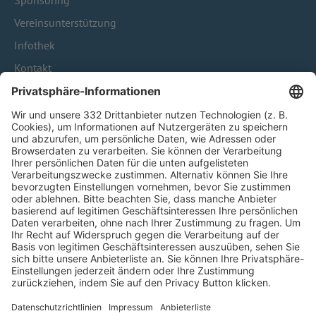
Sponsoring
Vereinsunterstützung
Infothek
Kontakt
HÄUFIG BESUCHTE SEITEN
Pässe und Vereinswechsel
Trainerausbildung
Schulungsangebot Vereinsmitarbeiter
BFV-Geschäftsstellen
Trainerbörse
Login SpielPlus
FOLGE DEM BFV