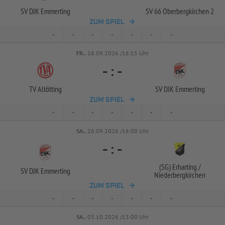
SV DJK Emmerting
SV 66 Oberbergkirchen 2
ZUM SPIEL
-
-
-
-
-
-
-
FR..
18.09.2026 /16:15 Uhr
-
:
-
TV Altötting
SV DJK Emmerting
ZUM SPIEL
-
-
-
-
-
-
-
SA..
26.09.2026 /16:00 Uhr
-
:
-
(SG) Erharting /
SV DJK Emmerting
Niederbergkirchen
ZUM SPIEL
-
-
-
-
-
-
-
SA..
03.10.2026 /13:00 Uhr