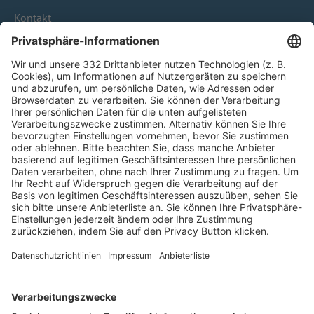
Kontakt
HÄUFIG BESUCHTE SEITEN
Pässe und Vereinswechsel
Trainerausbildung
Schulungsangebot Vereinsmitarbeiter
BFV-Geschäftsstellen
Trainerbörse
Login SpielPlus
FOLGE DEM BFV