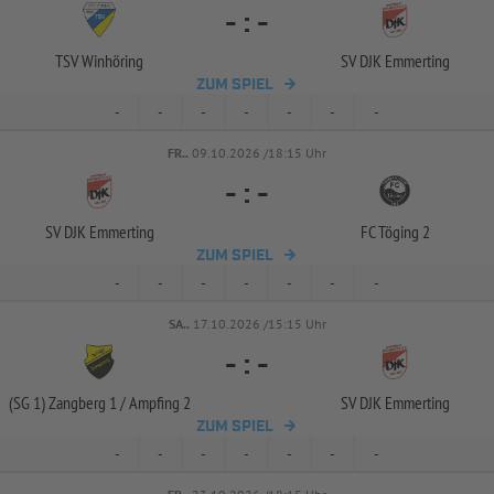
-
:
-
TSV Winhöring
SV DJK Emmerting
ZUM SPIEL
-
-
-
-
-
-
-
FR..
09.10.2026 /18:15 Uhr
-
:
-
SV DJK Emmerting
FC Töging 2
ZUM SPIEL
-
-
-
-
-
-
-
SA..
17.10.2026 /15:15 Uhr
-
:
-
(SG 1) Zangberg 1 /
Ampfing 2
SV DJK Emmerting
ZUM SPIEL
-
-
-
-
-
-
-