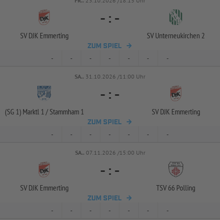
FR..
23.10.2026 /18:15 Uhr
-
:
-
SV DJK Emmerting
SV Unterneukirchen 2
ZUM SPIEL
-
-
-
-
-
-
-
SA..
31.10.2026 /11:00 Uhr
-
:
-
(SG 1) Marktl 1 /
Stammham 1
SV DJK Emmerting
ZUM SPIEL
-
-
-
-
-
-
-
SA..
07.11.2026 /15:00 Uhr
-
:
-
SV DJK Emmerting
TSV 66 Polling
ZUM SPIEL
-
-
-
-
-
-
-