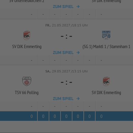
SV Unterneukirchen 2
SV DJK Emmerting
ZUM SPIEL
-
-
-
-
-
-
-
FR..
21.05.2027 /18:15 Uhr
-
:
-
SV DJK Emmerting
(SG 1) Marktl 1 /
Stammham 1
ZUM SPIEL
-
-
-
-
-
-
-
SA..
29.05.2027 /13:15 Uhr
-
:
-
TSV 66 Polling
SV DJK Emmerting
ZUM SPIEL
-
-
-
-
-
-
-
0
0
0
0
0
0
0