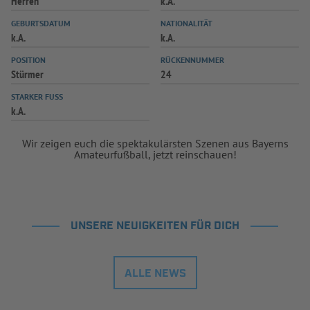
Herren
k.A.
GEBURTSDATUM
NATIONALITÄT
k.A.
k.A.
POSITION
RÜCKENNUMMER
Stürmer
24
STARKER FUSS
k.A.
Wir zeigen euch die spektakulärsten Szenen aus Bayerns
Amateurfußball, jetzt reinschauen!
UNSERE NEUIGKEITEN FÜR DICH
ALLE NEWS