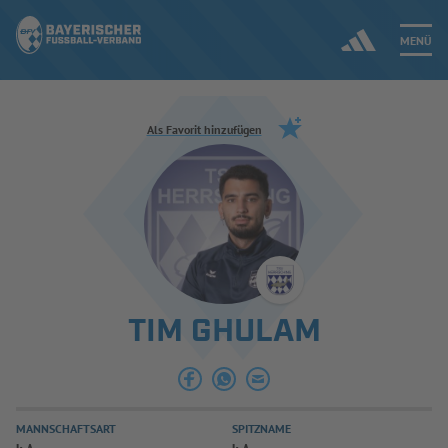
MENÜ
Jetzt einloggen
Als Favorit hinzufügen
ERGEBNISSE & WETTBEWERBE
NEUIGKEITEN
SPIELBETRIEB & VERBANDSLEBEN
TIM GHULAM
AUSBILDUNG & FÖRDERUNG
DER VERBAND
MANNSCHAFTSART
SPITZNAME