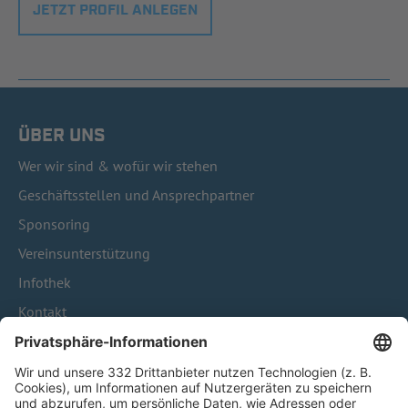
JETZT PROFIL ANLEGEN
ÜBER UNS
Wer wir sind & wofür wir stehen
Geschäftsstellen und Ansprechpartner
Sponsoring
Vereinsunterstützung
Infothek
Kontakt
HÄUFIG BESUCHTE SEITEN
Pässe und Vereinswechsel