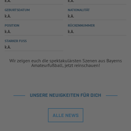
k.A.
k.A.
INFOTHEK
SPIELPLUS
GEBURTSDATUM
NATIONALITÄT
k.A.
k.A.
POSITION
RÜCKENNUMMER
k.A.
k.A.
STARKER FUSS
k.A.
Wir zeigen euch die spektakulärsten Szenen aus Bayerns
Amateurfußball, jetzt reinschauen!
UNSERE NEUIGKEITEN FÜR DICH
ALLE NEWS