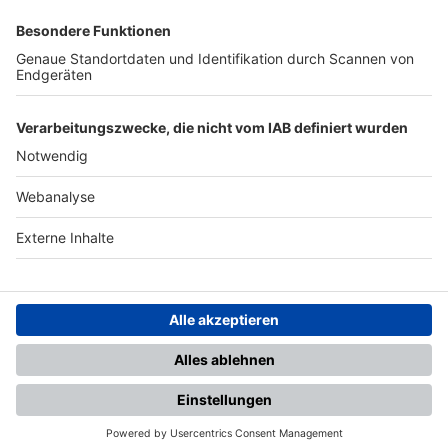
SFV
DFB
UEFA
FIFA
Nutzungsbedingungen
Datenschutz
Impressum