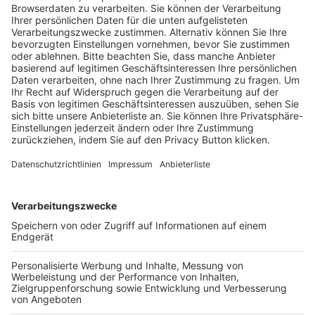
Trainerausbildung
Schulungsangebot Vereinsmitarbeiter
BFV-Geschäftsstellen
Trainerbörse
Login SpielPlus
FOLGE DEM BFV
TOP-VEREINE
TOP-PARTNER