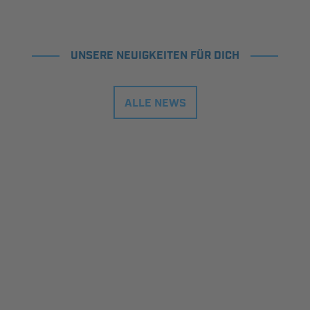
UNSERE NEUIGKEITEN FÜR DICH
ALLE NEWS