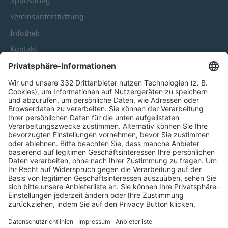
Sponsoring
Vereinsunterstützung
Infothek
Kontakt
HÄUFIG BESUCHTE SEITEN
Pässe und Vereinswechsel
Trainerausbildung
Schulungsangebot Vereinsmitarbeiter
BFV-Geschäftsstellen
Trainerbörse
Login SpielPlus
FOLGE DEM BFV