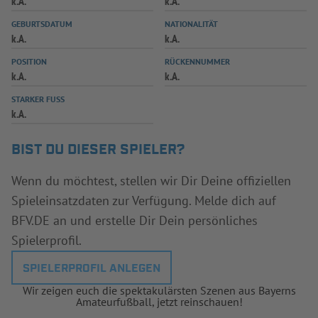
k.A.
k.A.
INFOTHEK
SPIELPLUS
GEBURTSDATUM
NATIONALITÄT
k.A.
k.A.
POSITION
RÜCKENNUMMER
k.A.
k.A.
STARKER FUSS
k.A.
BIST DU DIESER SPIELER?
Wenn du möchtest, stellen wir Dir Deine offiziellen
Spieleinsatzdaten zur Verfügung. Melde dich auf
BFV.DE an und erstelle Dir Dein persönliches
Spielerprofil.
SPIELERPROFIL ANLEGEN
Wir zeigen euch die spektakulärsten Szenen aus Bayerns
Amateurfußball, jetzt reinschauen!