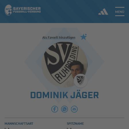
MENÜ
Jetzt einloggen
Als Favorit hinzufügen
ERGEBNISSE & WETTBEWERBE
NEUIGKEITEN
SPIELBETRIEB & VERBANDSLEBEN
DOMINIK JÄGER
AUSBILDUNG & FÖRDERUNG
DER VERBAND
MANNSCHAFTSART
SPITZNAME