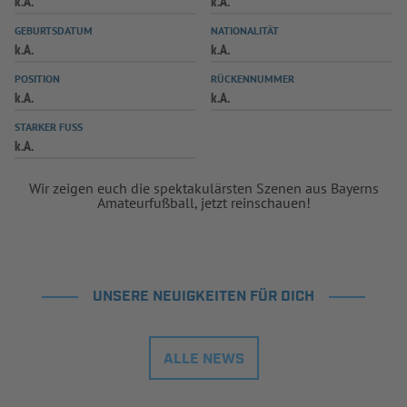
k.A.
k.A.
INFOTHEK
SPIELPLUS
GEBURTSDATUM
NATIONALITÄT
k.A.
k.A.
POSITION
RÜCKENNUMMER
k.A.
k.A.
STARKER FUSS
k.A.
Wir zeigen euch die spektakulärsten Szenen aus Bayerns
Amateurfußball, jetzt reinschauen!
UNSERE NEUIGKEITEN FÜR DICH
ALLE NEWS