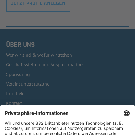
JETZT PROFIL ANLEGEN
ÜBER UNS
Wer wir sind & wofür wir stehen
Geschäftsstellen und Ansprechpartner
Sponsoring
Vereinsunterstützung
Infothek
Kontakt
HÄUFIG BESUCHTE SEITEN
Pässe und Vereinswechsel