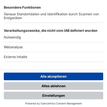
SFV
DFB
UEFA
FIFA
Nutzungsbedingungen
Datenschutz
Impressum