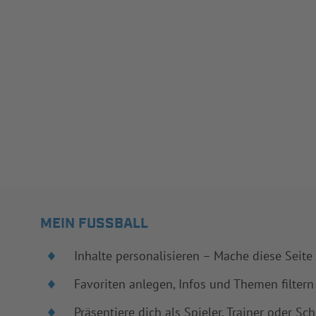
MEIN FUSSBALL
Inhalte personalisieren – Mache diese Seite
Favoriten anlegen, Infos und Themen filtern
Präsentiere dich als Spieler, Trainer oder Sch