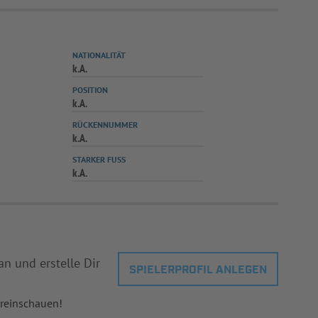
NATIONALITÄT
k.A.
POSITION
k.A.
RÜCKENNUMMER
k.A.
STARKER FUSS
k.A.
an und erstelle Dir
SPIELERPROFIL ANLEGEN
 reinschauen!