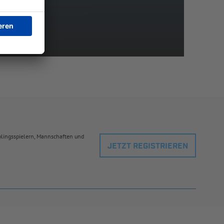
eblingsspielern, Mannschaften und
JETZT REGISTRIEREN