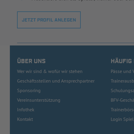
JETZT PROFIL ANLEGEN
ÜBER UNS
HÄUFIG
Wer wir sind & wofür wir stehen
Pässe und 
Geschäftsstellen und Ansprechpartner
Traineraus
Sponsoring
Schulungsa
Vereinsunterstützung
BFV-Geschä
Infothek
Trainerbörs
Kontakt
Login Spie