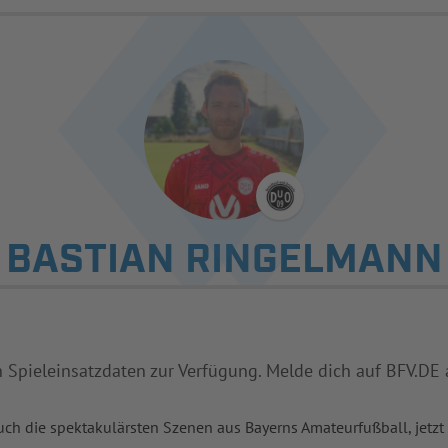
BASTIAN RINGELMANN
n Spieleinsatzdaten zur Verfügung. Melde dich auf BFV.DE 
uch die spektakulärsten Szenen aus Bayerns Amateurfußball, jetzt