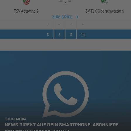
-
:
-
TSV Abtswind 2
SV-
DJK Oberschwarzach
ZUM SPIEL
-
-
-
-
0
1
0
13
SOCIAL MEDIA
NEWS DIREKT AUF DEIN SMARTPHONE: ABONNIERE