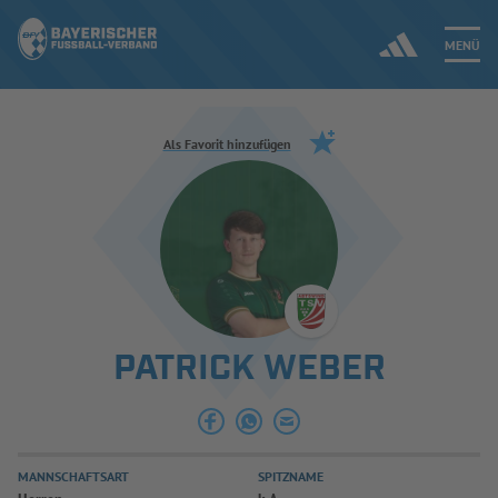
MENÜ
Jetzt einloggen
Als Favorit hinzufügen
ERGEBNISSE & WETTBEWERBE
NEUIGKEITEN
SPIELBETRIEB & VERBANDSLEBEN
PATRICK WEBER
AUSBILDUNG & FÖRDERUNG
DER VERBAND
MANNSCHAFTSART
SPITZNAME