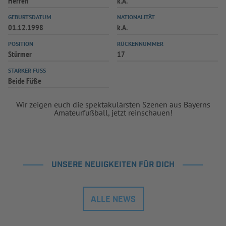
Herren
k.A.
INFOTHEK
SPIELPLUS
GEBURTSDATUM
NATIONALITÄT
01.12.1998
k.A.
POSITION
RÜCKENNUMMER
Stürmer
17
STARKER FUSS
Beide Füße
Wir zeigen euch die spektakulärsten Szenen aus Bayerns
Amateurfußball, jetzt reinschauen!
UNSERE NEUIGKEITEN FÜR DICH
ALLE NEWS