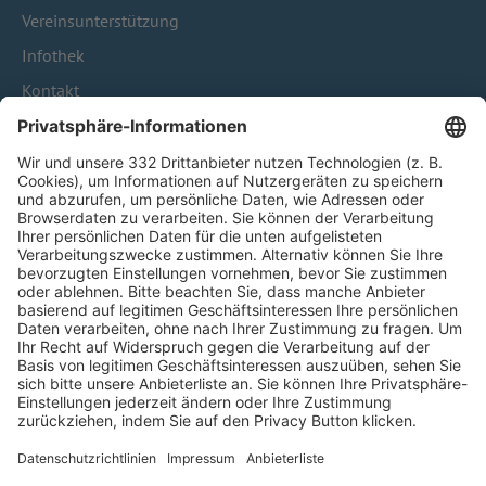
Vereinsunterstützung
Infothek
Kontakt
HÄUFIG BESUCHTE SEITEN
Pässe und Vereinswechsel
Trainerausbildung
Schulungsangebot Vereinsmitarbeiter
BFV-Geschäftsstellen
Trainerbörse
Login SpielPlus
FOLGE DEM BFV