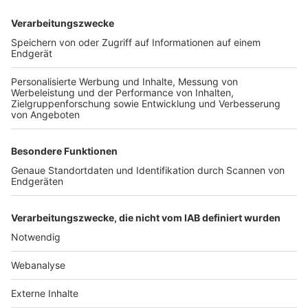
TOP-VEREINE
TOP-PARTNER
SFV
DFB
UEFA
FIFA
Nutzungsbedingungen
Datenschutz
Impressum