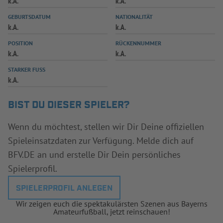
k.A.
k.A.
INFOTHEK
SPIELPLUS
GEBURTSDATUM
NATIONALITÄT
k.A.
k.A.
POSITION
RÜCKENNUMMER
k.A.
k.A.
STARKER FUSS
k.A.
BIST DU DIESER SPIELER?
Wenn du möchtest, stellen wir Dir Deine offiziellen
Spieleinsatzdaten zur Verfügung. Melde dich auf
BFV.DE an und erstelle Dir Dein persönliches
Spielerprofil.
SPIELERPROFIL ANLEGEN
Wir zeigen euch die spektakulärsten Szenen aus Bayerns
Amateurfußball, jetzt reinschauen!