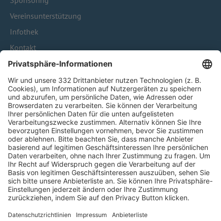
Sponsoring
Vereinsunterstützung
Infothek
Kontakt
HÄUFIG BESUCHTE SEITEN
Pässe und Vereinswechsel
Trainerausbildung
Schulungsangebot Vereinsmitarbeiter
BFV-Geschäftsstellen
Trainerbörse
Login SpielPlus
FOLGE DEM BFV