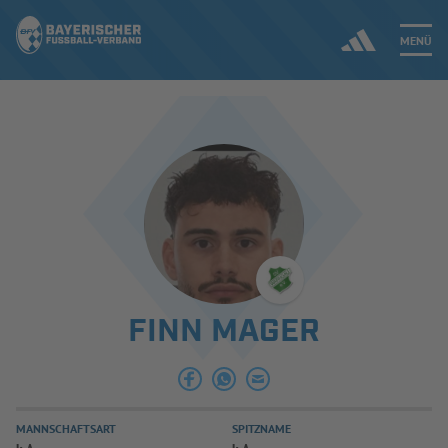
MENÜ
Jetzt einloggen
ERGEBNISSE & WETTBEWERBE
NEUIGKEITEN
SPIELBETRIEB & VERBANDSLEBEN
FINN MAGER
AUSBILDUNG & FÖRDERUNG
DER VERBAND
MANNSCHAFTSART
SPITZNAME