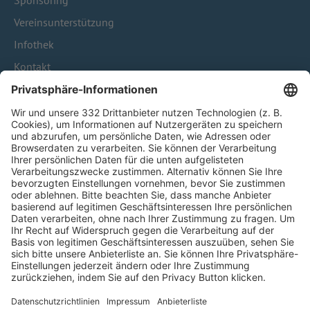
Sponsoring
Vereinsunterstützung
Infothek
Kontakt
HÄUFIG BESUCHTE SEITEN
Pässe und Vereinswechsel
Trainerausbildung
Schulungsangebot Vereinsmitarbeiter
BFV-Geschäftsstellen
Trainerbörse
Login SpielPlus
FOLGE DEM BFV