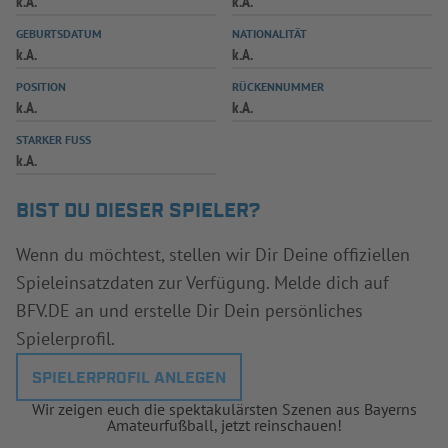
k.A.
k.A.
INFOTHEK
SPIELPLUS
GEBURTSDATUM
NATIONALITÄT
k.A.
k.A.
POSITION
RÜCKENNUMMER
k.A.
k.A.
STARKER FUSS
k.A.
BIST DU DIESER SPIELER?
Wenn du möchtest, stellen wir Dir Deine offiziellen
Spieleinsatzdaten zur Verfügung. Melde dich auf
BFV.DE an und erstelle Dir Dein persönliches
Spielerprofil.
SPIELERPROFIL ANLEGEN
Wir zeigen euch die spektakulärsten Szenen aus Bayerns
Amateurfußball, jetzt reinschauen!