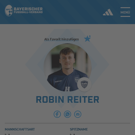
MENÜ
Jetzt einloggen
Als Favorit hinzufügen
ERGEBNISSE & WETTBEWERBE
NEUIGKEITEN
SPIELBETRIEB & VERBANDSLEBEN
ROBIN REITER
AUSBILDUNG & FÖRDERUNG
DER VERBAND
MANNSCHAFTSART
SPITZNAME