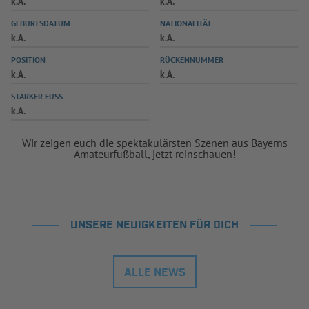
k.A.
k.A.
INFOTHEK
SPIELPLUS
GEBURTSDATUM
NATIONALITÄT
k.A.
k.A.
POSITION
RÜCKENNUMMER
k.A.
k.A.
STARKER FUSS
k.A.
Wir zeigen euch die spektakulärsten Szenen aus Bayerns
Amateurfußball, jetzt reinschauen!
UNSERE NEUIGKEITEN FÜR DICH
ALLE NEWS