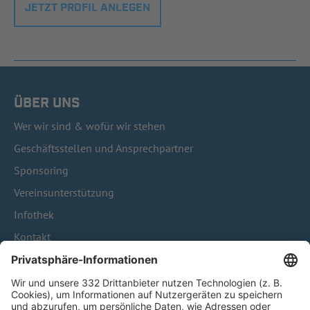
JETZT PROFIL ANLEGEN
ÜBER UNS
Wer wir sind & wofür wir stehen
Geschäftsstellen und Ansprechpartner
Sponsoring
Vereinsunterstützung
Infothek
Kontakt
HÄUFIG BESUCHTE SEITEN
Pässe und Vereinswechsel