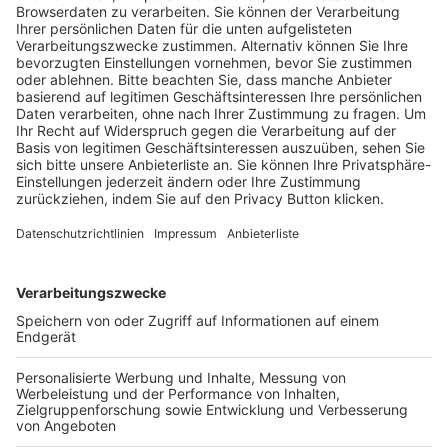
Trainerausbildung
Schulungsangebot Vereinsmitarbeiter
BFV-Geschäftsstellen
Trainerbörse
Login SpielPlus
FOLGE DEM BFV
TOP-VEREINE
TOP-PARTNER