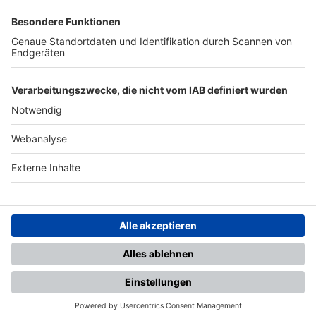
SFV
DFB
UEFA
FIFA
Nutzungsbedingungen
Datenschutz
Impressum