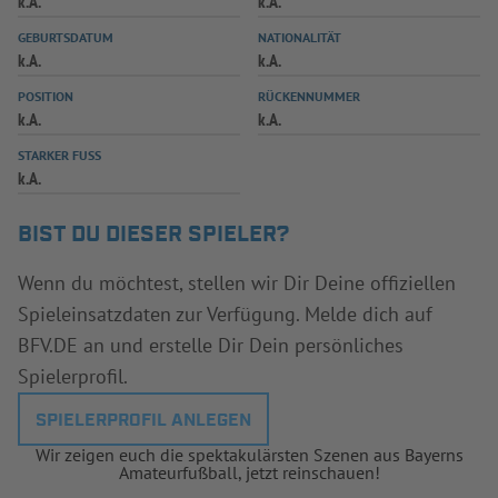
k.A.
k.A.
INFOTHEK
SPIELPLUS
GEBURTSDATUM
NATIONALITÄT
k.A.
k.A.
POSITION
RÜCKENNUMMER
k.A.
k.A.
STARKER FUSS
k.A.
BIST DU DIESER SPIELER?
Wenn du möchtest, stellen wir Dir Deine offiziellen
Spieleinsatzdaten zur Verfügung. Melde dich auf
BFV.DE an und erstelle Dir Dein persönliches
Spielerprofil.
SPIELERPROFIL ANLEGEN
Wir zeigen euch die spektakulärsten Szenen aus Bayerns
Amateurfußball, jetzt reinschauen!