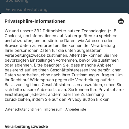
Sponsoring
Vereinsunterstützung
Infothek
Kontakt
HÄUFIG BESUCHTE SEITEN
Pässe und Vereinswechsel
Trainerausbildung
Schulungsangebot Vereinsmitarbeiter
BFV-Geschäftsstellen
Trainerbörse
Login SpielPlus
FOLGE DEM BFV