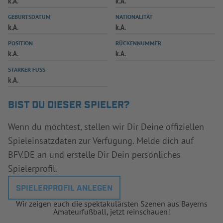
k.A.
k.A.
INFOTHEK
SPIELPLUS
GEBURTSDATUM
NATIONALITÄT
k.A.
k.A.
POSITION
RÜCKENNUMMER
k.A.
k.A.
STARKER FUSS
k.A.
BIST DU DIESER SPIELER?
Wenn du möchtest, stellen wir Dir Deine offiziellen
Spieleinsatzdaten zur Verfügung. Melde dich auf
BFV.DE an und erstelle Dir Dein persönliches
Spielerprofil.
SPIELERPROFIL ANLEGEN
Wir zeigen euch die spektakulärsten Szenen aus Bayerns
Amateurfußball, jetzt reinschauen!