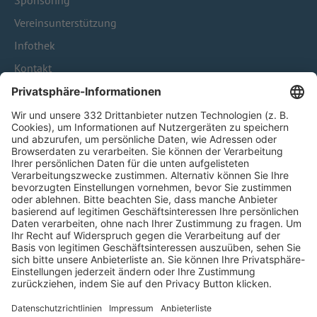
Sponsoring
Vereinsunterstützung
Infothek
Kontakt
HÄUFIG BESUCHTE SEITEN
Pässe und Vereinswechsel
Trainerausbildung
Schulungsangebot Vereinsmitarbeiter
BFV-Geschäftsstellen
Trainerbörse
Login SpielPlus
FOLGE DEM BFV