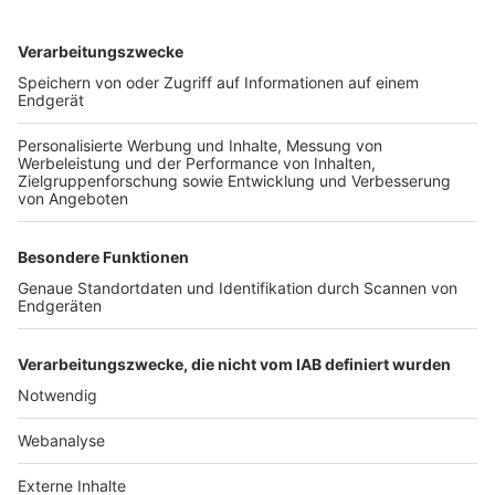
TOP-VEREINE
TOP-PARTNER
SFV
DFB
UEFA
FIFA
Nutzungsbedingungen
Datenschutz
Impressum