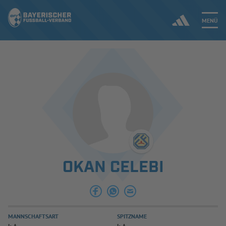
MENÜ
Jetzt einloggen
ERGEBNISSE & WETTBEWERBE
NEUIGKEITEN
SPIELBETRIEB & VERBANDSLEBEN
OKAN CELEBI
AUSBILDUNG & FÖRDERUNG
DER VERBAND
MANNSCHAFTSART
SPITZNAME