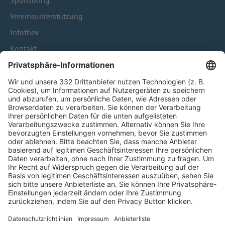
Sponsoring
Vereinsunterstützung
Infothek
Kontakt
HÄUFIG BESUCHTE SEITEN
Pässe und Vereinswechsel
Trainerausbildung
Schulungsangebot Vereinsmitarbeiter
BFV-Geschäftsstellen
Trainerbörse
Login SpielPlus
FOLGE DEM BFV