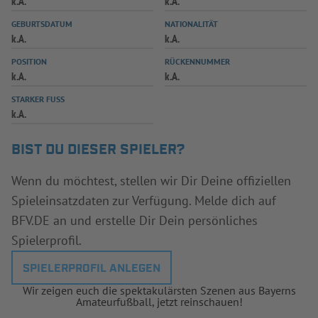
k.A.
k.A.
INFOTHEK
SPIELPLUS
GEBURTSDATUM
NATIONALITÄT
k.A.
k.A.
POSITION
RÜCKENNUMMER
k.A.
k.A.
STARKER FUSS
k.A.
BIST DU DIESER SPIELER?
Wenn du möchtest, stellen wir Dir Deine offiziellen
Spieleinsatzdaten zur Verfügung. Melde dich auf
BFV.DE an und erstelle Dir Dein persönliches
Spielerprofil.
SPIELERPROFIL ANLEGEN
Wir zeigen euch die spektakulärsten Szenen aus Bayerns
Amateurfußball, jetzt reinschauen!