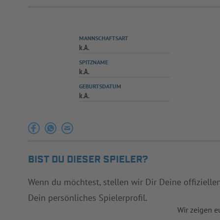
MANNSCHAFTSART
k.A.
SPITZNAME
k.A.
GEBURTSDATUM
k.A.
BIST DU DIESER SPIELER?
Wenn du möchtest, stellen wir Dir Deine offizielle
Dein persönliches Spielerprofil.
Wir zeigen e