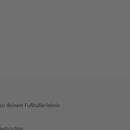
 zu deinem Fußballerlebnis
iedsrichter