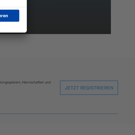
eblingsspielern, Mannschaften und
JETZT REGISTRIEREN