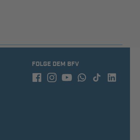
FOLGE DEM BFV